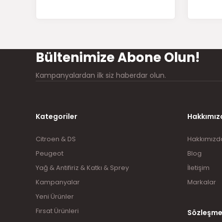
Ürün bilgilerinde hatalar bulunuyor.
Ürün fiyatı diğer sitelerden daha pahalı.
Bu ürüne benzer farklı alternatifler olmalı.
Bültenimize Abone Olun!
Kampanyalardan ilk siz haberdar olun.
Kategoriler
Hakkımız
Citroen & DS
Hakkımızd
Peugeot
Blog
Yağ & Antifiriz & Katkı & Sprey
İletişim
Kampanyalar
Markalar
Yeni Ürünler
Fırsat Ürünleri
Sözleşme