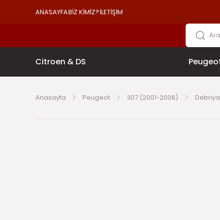
ANASAYFA
BİZ KİMİZ?
İLETİŞİM
Citroen & DS
Peugeo
Anasayfa
Peugeot
307 (2001-2008)
Debriya