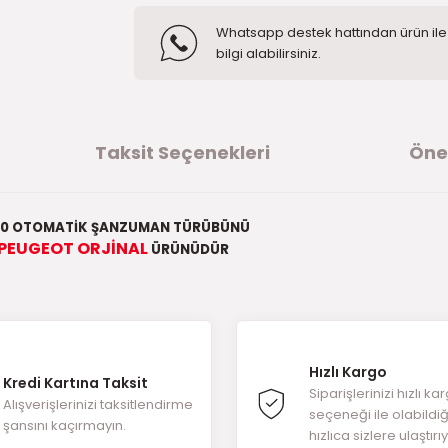
Whatsapp destek hattından ürün ile i
bilgi alabilirsiniz.
Taksit Seçenekleri
Öner
2,0 OTOMATİK ŞANZUMAN TÜRÜBÜNÜ
PEUGEOT ORJİNAL
ÜRÜNÜDÜR
ğer konularda yetersiz gördüğünüz noktaları öneri formunu kullanarak t
ürüne ilk yorumu siz yapın!
Hızlı Kargo
Kredi Kartına Taksit
Yorum Yaz
Siparişlerinizi hızlı ka
Alışverişlerinizi taksitlendirme
seçeneği ile olabildi
şansını kaçırmayın.
hızlıca sizlere ulaştırı