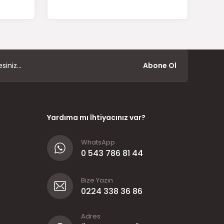
Abone Ol
Yardıma mı İhtiyacınız var?
WhatsApp
0 543 786 81 44
Bize Yazın
0224 338 36 86
Adres