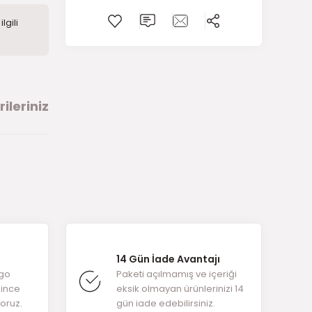
lgili
ileriniz
arafımıza
14 Gün İade Avantajı
rgo
Paketi açılmamış ve içeriği
ğince
eksik olmayan ürünlerinizi 14
yoruz.
gün iade edebilirsiniz.