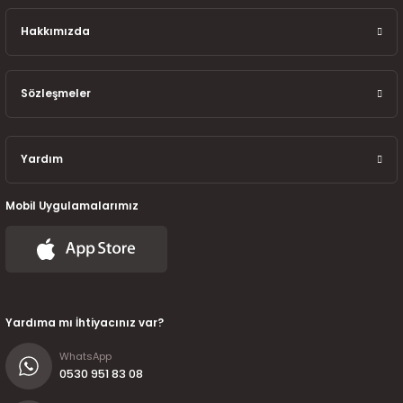
7-2025)
Hakkımızda
Sözleşmeler
Yardım
Mobil Uygulamalarımız
Yardıma mı İhtiyacınız var?
WhatsApp
0530 951 83 08