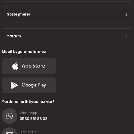
7-2025)
Sözleşmeler
Yardım
Mobil Uygulamalarımız
Yardıma mı İhtiyacınız var?
WhatsApp
0530 951 83 08
Bize Yazın