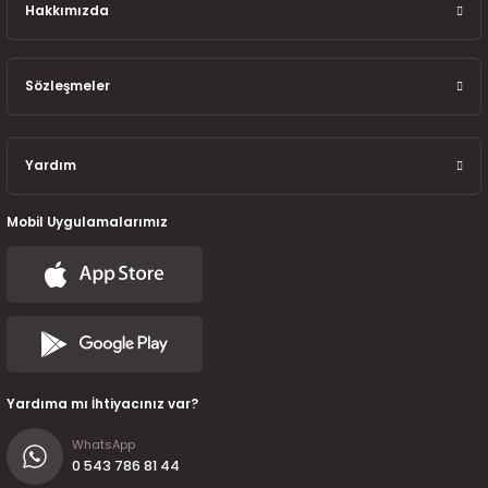
7-2025)
Hakkımızda
Sözleşmeler
Yardım
Mobil Uygulamalarımız
Yardıma mı İhtiyacınız var?
WhatsApp
0 543 786 81 44