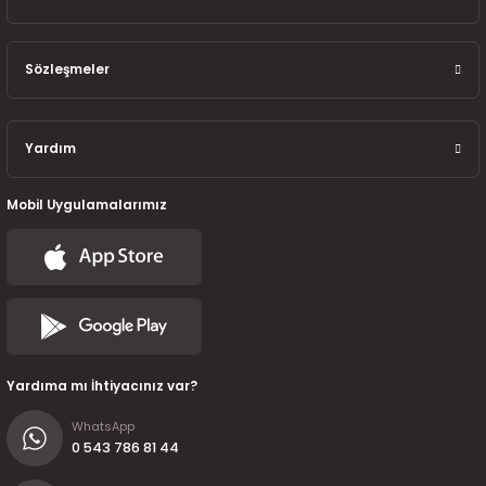
7-2025)
Sözleşmeler
Yardım
Mobil Uygulamalarımız
Yardıma mı İhtiyacınız var?
WhatsApp
0 543 786 81 44