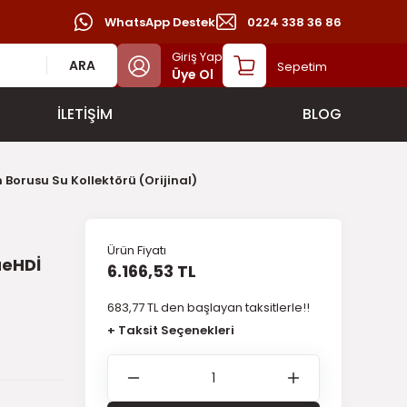
WhatsApp Destek
0224 338 36 86
Giriş Yap
ARA
Sepetim
Üye Ol
İLETİŞİM
BLOG
Borusu Su Kollektörü (Orijinal)
Ürün Fiyatı
ueHDİ
6.166,53 TL
683,77 TL den başlayan taksitlerle!!
+ Taksit Seçenekleri