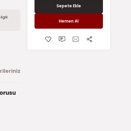
Sepete Ekle
lgili
Hemen Al
ileriniz
Borusu
arafımıza