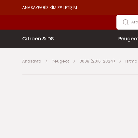
ANASAYFA
BİZ KİMİZ?
İLETİŞİM
Citroen & DS
Peugeo
Anasayfa
Peugeot
3008 (2016-2024)
Isıtm