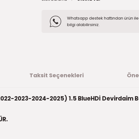
Whatsapp destek hattından ürün ile i
bilgi alabilirsiniz.
Taksit Seçenekleri
Öner
022-2023-2024-2025) 1.5 BlueHDİ Devirdaim 
ÜR.
ğer konularda yetersiz gördüğünüz noktaları öneri formunu kullanarak t