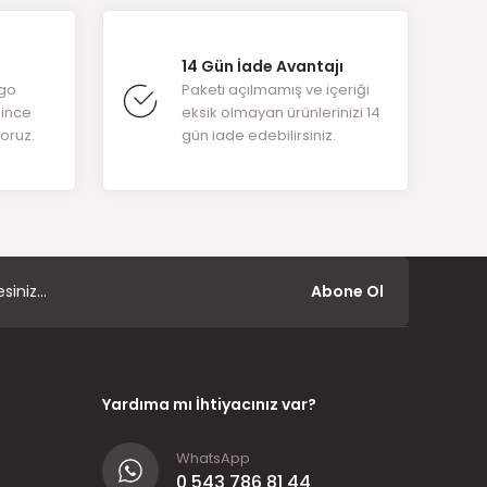
14 Gün İade Avantajı
rgo
Paketi açılmamış ve içeriği
ğince
eksik olmayan ürünlerinizi 14
yoruz.
gün iade edebilirsiniz.
Abone Ol
Yardıma mı İhtiyacınız var?
WhatsApp
0 543 786 81 44