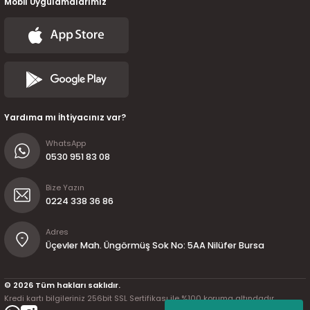
Mobil Uygulamalarımız
Yardıma mı İhtiyacınız var?
WhatsApp
0530 951 83 08
Bize Yazın
0224 338 36 86
Adres
Üçevler Mah. Üngörmüş Sok No: 5AA Nilüfer Bursa
© 2026 Tüm hakları saklıdır.
Kredi kartı bilgileriniz 256bit SSL Sertifikası ile %100 koruma altındadır.