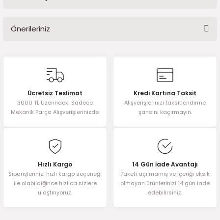
Bu ürüne ilk yorumu siz yapın!
2016)
Önerileriniz
006)
Yorum Yaz
Bu ürünün fiyat bilgisi, resim, ürün açıklamalarında ve diğer
025)
konularda yetersiz gördüğünüz noktaları öneri formunu kullanarak
tarafımıza iletebilirsiniz.
Görüş ve önerileriniz için teşekkür ederiz.
Ücretsiz Teslimat
Kredi Kartına Taksit
2008)
3000 TL Üzerindeki Sadece
Alışverişlerinizi taksitlendirme
Ürün resmi kalitesiz, bozuk veya görüntülenemiyor.
Mekanik Parça Alışverişlerinizde.
şansını kaçırmayın.
Ürün açıklamasında eksik bilgiler bulunuyor.
2025)
Ürün bilgilerinde hatalar bulunuyor.
Ürün fiyatı diğer sitelerden daha pahalı.
 (2008-2025)
Bu ürüne benzer farklı alternatifler olmalı.
Hızlı Kargo
14 Gün İade Avantajı
5)
Siparişlerinizi hızlı kargo seçeneği
Paketi açılmamış ve içeriği eksik
ile olabildiğince hızlıca sizlere
olmayan ürünlerinizi 14 gün iade
ulaştırıyoruz.
edebilirsiniz.
025)