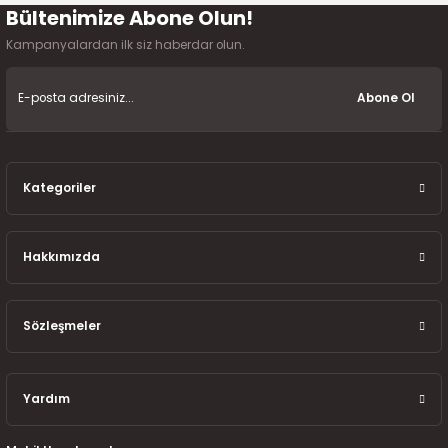
7-2025)
Bültenimize Abone Olun!
Gönder
Kampanyalardan ilk siz haberdar olun.
Abone Ol
Kategoriler
Hakkımızda
Sözleşmeler
Yardım