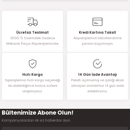
2016)
Bu ürünün fiyat bilgisi, resim, ürün açıklamalarında ve diğer
konularda yetersiz gördüğünüz noktaları öneri formunu kullanarak
006)
tarafımıza iletebilirsiniz.
Görüş ve önerileriniz için teşekkür ederiz.
025)
Ücretsiz Teslimat
Kredi Kartına Taksit
3000 TL Üzerindeki Sadece
Alışverişlerinizi taksitlendirme
Ürün resmi kalitesiz, bozuk veya görüntülenemiyor.
Mekanik Parça Alışverişlerinizde.
şansını kaçırmayın.
Ürün açıklamasında eksik bilgiler bulunuyor.
Ürün bilgilerinde hatalar bulunuyor.
2008)
Ürün fiyatı diğer sitelerden daha pahalı.
Bu ürüne benzer farklı alternatifler olmalı.
2025)
Hızlı Kargo
14 Gün İade Avantajı
Siparişlerinizi hızlı kargo seçeneği
Paketi açılmamış ve içeriği eksik
ile olabildiğince hızlıca sizlere
olmayan ürünlerinizi 14 gün iade
 (2008-2025)
ulaştırıyoruz.
edebilirsiniz.
5)
Bültenimize Abone Olun!
Gönder
025)
Kampanyalardan ilk siz haberdar olun.