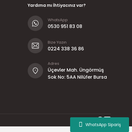
Yardıma mı İhtiyacınız var?
WhatsApp
0530 951 83 08
Bize Yazın
0224 338 36 86
Adres
Üçevler Mah. Üngörmüş
Sok No: 5AA Nilüfer Bursa
WhatsApp Sipariş