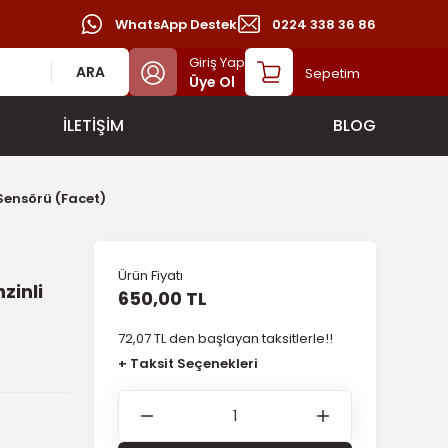
WhatsApp Destek
0224 338 36 86
Giriş Yap
ARA
Sepetim
Üye Ol
İLETİŞİM
BLOG
Sensörü (Facet)
Ürün Fiyatı
zinli
650,00 TL
72,07 TL den başlayan taksitlerle!!
+ Taksit Seçenekleri