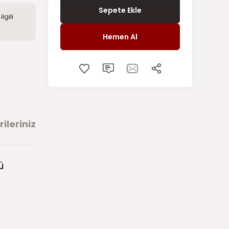
Sepete Ekle
lgili
Hemen Al
ileriniz
ü