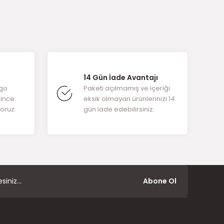
arafımıza
14 Gün İade Avantajı
rgo
Paketi açılmamış ve içeriği
ğince
eksik olmayan ürünlerinizi 14
yoruz.
gün iade edebilirsiniz.
Abone Ol