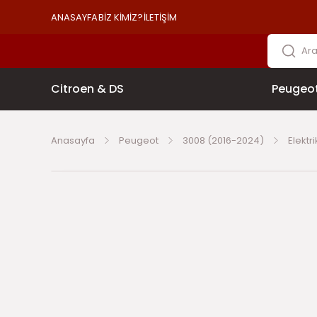
ANASAYFA
BİZ KİMİZ?
İLETİŞİM
Citroen & DS
Peugeo
Anasayfa
Peugeot
3008 (2016-2024)
Elektr