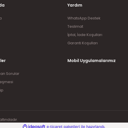
da
Yardım
a
WhatsApp Destek
Teslimat
İptal, İade Koşulları
Garanti Koşulları
ler
Mobil Uygulamalarımız
lan Sorular
leşmesi
ip
altındadır.
ile
ideasoft
e-