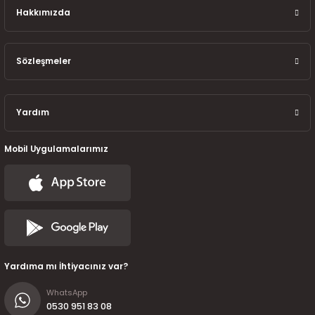
7-2025)
Hakkımızda
Sözleşmeler
Yardım
Mobil Uygulamalarımız
Yardıma mı İhtiyacınız var?
WhatsApp
0530 951 83 08