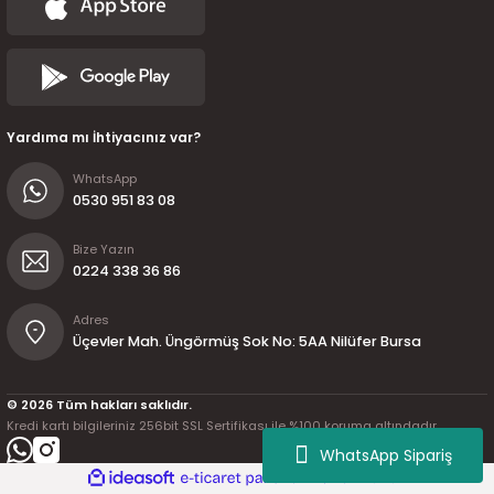
Yardıma mı İhtiyacınız var?
WhatsApp
0530 951 83 08
Bize Yazın
0224 338 36 86
Adres
Üçevler Mah. Üngörmüş Sok No: 5AA Nilüfer Bursa
© 2026 Tüm hakları saklıdır.
Kredi kartı bilgileriniz 256bit SSL Sertifikası ile %100 koruma altındadır.
WhatsApp Sipariş
ideasoft
ile
e-
hazırlandı.