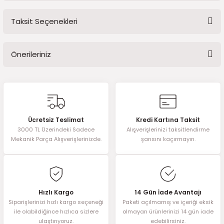
2016)
Taksit Seçenekleri
Bu ürüne ilk yorumu siz yapın!
006)
Önerileriniz
025)
Yorum Yaz
Bu ürünün fiyat bilgisi, resim, ürün açıklamalarında ve diğer
konularda yetersiz gördüğünüz noktaları öneri formunu kullanarak
tarafımıza iletebilirsiniz.
2008)
Görüş ve önerileriniz için teşekkür ederiz.
Ücretsiz Teslimat
Kredi Kartına Taksit
2025)
3000 TL Üzerindeki Sadece
Alışverişlerinizi taksitlendirme
Ürün resmi kalitesiz, bozuk veya görüntülenemiyor.
Mekanik Parça Alışverişlerinizde.
şansını kaçırmayın.
Ürün açıklamasında eksik bilgiler bulunuyor.
 (2008-2025)
Ürün bilgilerinde hatalar bulunuyor.
Ürün fiyatı diğer sitelerden daha pahalı.
5)
Bu ürüne benzer farklı alternatifler olmalı.
Hızlı Kargo
14 Gün İade Avantajı
025)
Siparişlerinizi hızlı kargo seçeneği
Paketi açılmamış ve içeriği eksik
ile olabildiğince hızlıca sizlere
olmayan ürünlerinizi 14 gün iade
ulaştırıyoruz.
edebilirsiniz.