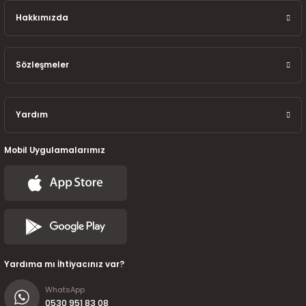
7-2025)
Hakkımızda
Sözleşmeler
Yardım
Mobil Uygulamalarımız
Yardıma mı İhtiyacınız var?
WhatsApp
0530 951 83 08