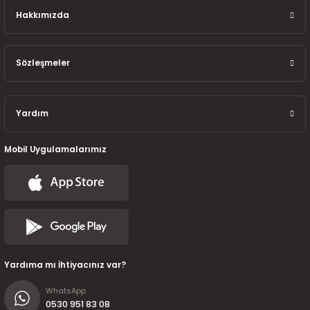
7-2025)
Hakkımızda
Sözleşmeler
Yardım
Mobil Uygulamalarımız
Yardıma mı İhtiyacınız var?
WhatsApp
0530 951 83 08