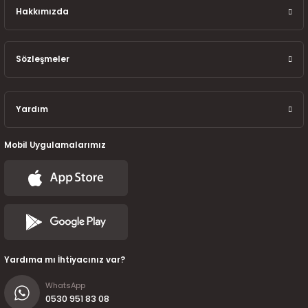
7-2025)
Hakkımızda
Sözleşmeler
Yardım
Mobil Uygulamalarımız
Yardıma mı İhtiyacınız var?
WhatsApp
0530 951 83 08