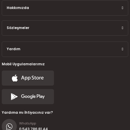
7-2025)
Hakkımızda
Sözleşmeler
Yardım
Mobil Uygulamalarımız
Yardıma mı İhtiyacınız var?
WhatsApp
0 543 786 81 44