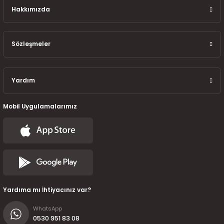
7-2025)
Hakkımızda
Sözleşmeler
Yardım
Mobil Uygulamalarımız
Yardıma mı İhtiyacınız var?
WhatsApp
0530 951 83 08