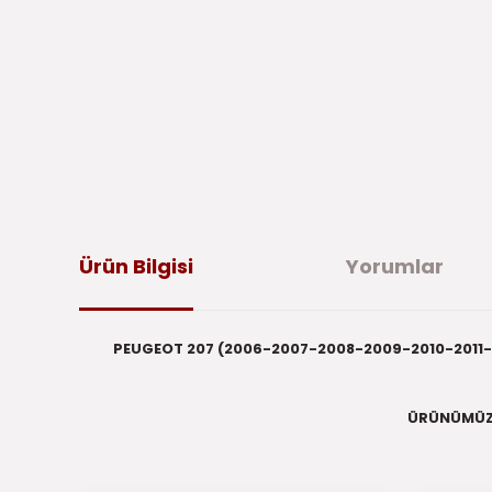
Ürün Bilgisi
Yorumlar
PEUGEOT 207 (2006-2007-2008-2009-2010-2011-20
ÜRÜNÜMÜ
Bu ürünün fiyat bilgisi, resim, ürün açıklamalarında ve di
iletebilirsiniz.