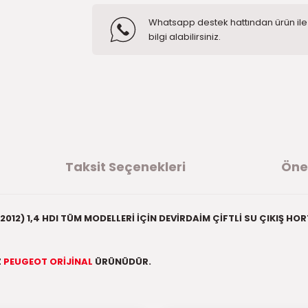
Whatsapp destek hattından ürün ile i
bilgi alabilirsiniz.
Taksit Seçenekleri
Öner
12) 1,4 HDI TÜM MODELLERİ İÇİN DEVİRDAİM ÇİFTLİ SU ÇIKIŞ H
Z
PEUGEOT ORİJİNAL
ÜRÜNÜDÜR.
ğer konularda yetersiz gördüğünüz noktaları öneri formunu kullanarak t