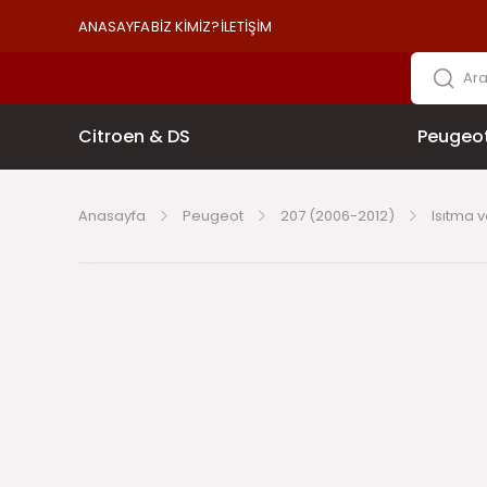
ANASAYFA
BİZ KİMİZ?
İLETİŞİM
Citroen & DS
Peugeo
Anasayfa
Peugeot
207 (2006-2012)
Isıtma 