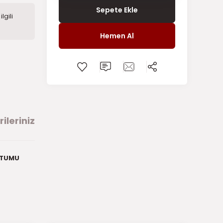
Sepete Ekle
lgili
Hemen Al
ileriniz
ORTUMU
arafımıza