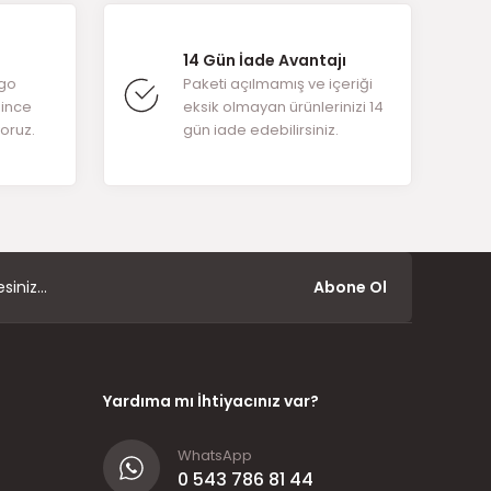
14 Gün İade Avantajı
rgo
Paketi açılmamış ve içeriği
ğince
eksik olmayan ürünlerinizi 14
yoruz.
gün iade edebilirsiniz.
Abone Ol
Yardıma mı İhtiyacınız var?
WhatsApp
0 543 786 81 44