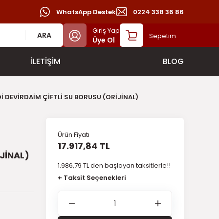
WhatsApp Destek
0224 338 36 86
Giriş Yap
ARA
Sepetim
Üye Ol
İLETİŞİM
BLOG
İ DEVİRDAİM ÇİFTLİ SU BORUSU (ORİJİNAL)
Ürün Fiyatı
17.917,84 TL
JİNAL)
1.986,79 TL den başlayan taksitlerle!!
+ Taksit Seçenekleri