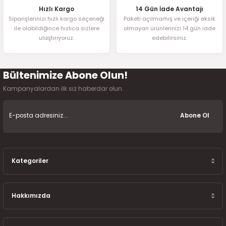
2016)
Bu ürüne benzer farklı alternatifler olmalı.
Hızlı Kargo
14 Gün İade Avantajı
Siparişlerinizi hızlı kargo seçeneği
Paketi açılmamış ve içeriği eksik
ile olabildiğince hızlıca sizlere
olmayan ürünlerinizi 14 gün iade
006)
ulaştırıyoruz.
edebilirsiniz.
025)
Bültenimize Abone Olun!
Gönder
Kampanyalardan ilk siz haberdar olun.
2008)
Abone Ol
2025)
 (2008-2025)
Kategoriler
5)
Hakkımızda
025)