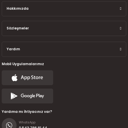
7-2025)
Hakkımızda
Sözleşmeler
Yardım
Mobil Uygulamalarımız
Yardıma mı İhtiyacınız var?
WhatsApp
0 543 786 81 44