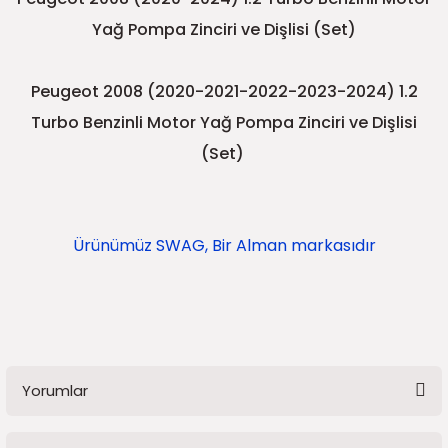
5)
25)
Triger Seti ve Devirdaim
Triger Seti ve Devirdaim
Tekerlek ve Kriko Grubu
Triger Setleri ve Devirdaim
Triger Seti ve Devirdaim
Triger Seti ve Devirdaim
Triger Seti ve Devirdaim
Triger Seti ve Devirdaim
Triger Seti ve Devirdaim
Yağ Pompa Zinciri ve Dişlisi (Set)
2025)
04)
Triger Seti ve Devirdaim
Peugeot 2008 (2020-2021-2022-2023-2024) 1.2
2025)
1)
Turbo Benzinli Motor Yağ Pompa Zinciri ve Dişlisi
(Set)
 Spacetourer
25)
017)
016)
Ürünümüz SWAG, Bir Alman markasıdır
25)
03)
025)
005)
)
Yorumlar
5)