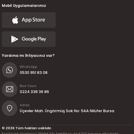
Mobil Uygulamalarımız
Yardıma mı İhtiyacınız var?
WhatsApp
0530 951 83 08
Bize Yazın
0224 338 36 86
Adres
Üçevler Mah. Üngörmüş Sok No: 5AA Nilüfer Bursa
© 2026 Tüm hakları saklıdır.
Kredi kartı bilgileriniz 256bit SSL Sertifikası ile %100 koruma altındadır.