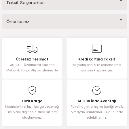
Taksit Seçenekleri
2016)
Bu ürüne ilk yorumu siz yapın!
006)
Önerileriniz
Yorum Yaz
025)
Bu ürünün fiyat bilgisi, resim, ürün açıklamalarında ve diğer
konularda yetersiz gördüğünüz noktaları öneri formunu kullanarak
tarafımıza iletebilirsiniz.
Görüş ve önerileriniz için teşekkür ederiz.
2008)
Ücretsiz Teslimat
Kredi Kartına Taksit
3000 TL Üzerindeki Sadece
Alışverişlerinizi taksitlendirme
Ürün resmi kalitesiz, bozuk veya görüntülenemiyor.
Mekanik Parça Alışverişlerinizde.
şansını kaçırmayın.
2025)
Ürün açıklamasında eksik bilgiler bulunuyor.
Ürün bilgilerinde hatalar bulunuyor.
 (2008-2025)
Ürün fiyatı diğer sitelerden daha pahalı.
Bu ürüne benzer farklı alternatifler olmalı.
Hızlı Kargo
14 Gün İade Avantajı
5)
Siparişlerinizi hızlı kargo seçeneği
Paketi açılmamış ve içeriği eksik
ile olabildiğince hızlıca sizlere
olmayan ürünlerinizi 14 gün iade
025)
ulaştırıyoruz.
edebilirsiniz.