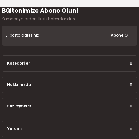
7-2025)
Bültenimize Abone Olun!
Gönder
Kampanyalardan ilk siz haberdar olun.
Abone Ol
Kategoriler
Hakkımızda
Sözleşmeler
Yardım