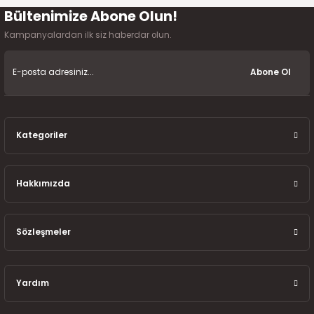
2016)
Bültenimize Abone Olun!
Gönder
Kampanyalardan ilk siz haberdar olun.
006)
Abone Ol
025)
Kategoriler
2008)
2025)
Hakkımızda
 (2008-2025)
Sözleşmeler
5)
025)
Yardım