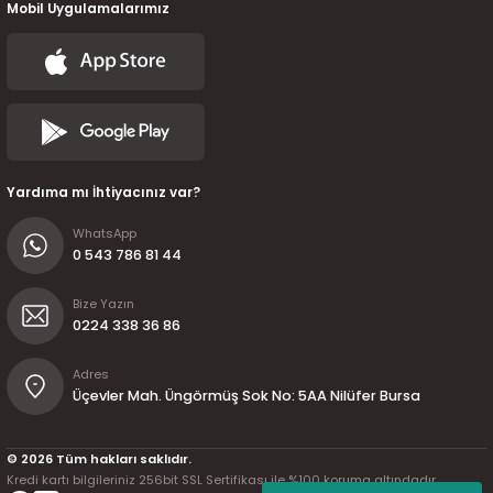
7-2025)
Mobil Uygulamalarımız
Yardıma mı İhtiyacınız var?
WhatsApp
0 543 786 81 44
Bize Yazın
0224 338 36 86
Adres
Üçevler Mah. Üngörmüş Sok No: 5AA Nilüfer Bursa
© 2026 Tüm hakları saklıdır.
Kredi kartı bilgileriniz 256bit SSL Sertifikası ile %100 koruma altındadır.