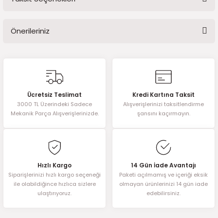
Bu ürüne ilk yorumu siz yapın!
5)
25)
Triger Seti ve Devirdaim
Triger Seti ve Devirdaim
Tekerlek ve Kriko Grubu
Triger Setleri ve Devirdaim
Triger Seti ve Devirdaim
Triger Seti ve Devirdaim
Triger Seti ve Devirdaim
Triger Seti ve Devirdaim
Triger Seti ve Devirdaim
Önerileriniz
2025)
04)
Triger Seti ve Devirdaim
Yorum Yaz
Bu ürünün fiyat bilgisi, resim, ürün açıklamalarında ve diğer
2025)
1)
konularda yetersiz gördüğünüz noktaları öneri formunu kullanarak
tarafımıza iletebilirsiniz.
 Spacetourer
25)
Görüş ve önerileriniz için teşekkür ederiz.
Ücretsiz Teslimat
Kredi Kartına Taksit
017)
016)
3000 TL Üzerindeki Sadece
Alışverişlerinizi taksitlendirme
Ürün resmi kalitesiz, bozuk veya görüntülenemiyor.
Mekanik Parça Alışverişlerinizde.
şansını kaçırmayın.
Ürün açıklamasında eksik bilgiler bulunuyor.
25)
Ürün bilgilerinde hatalar bulunuyor.
Ürün fiyatı diğer sitelerden daha pahalı.
03)
025)
Bu ürüne benzer farklı alternatifler olmalı.
Hızlı Kargo
14 Gün İade Avantajı
Siparişlerinizi hızlı kargo seçeneği
Paketi açılmamış ve içeriği eksik
005)
)
ile olabildiğince hızlıca sizlere
olmayan ürünlerinizi 14 gün iade
ulaştırıyoruz.
edebilirsiniz.
5)