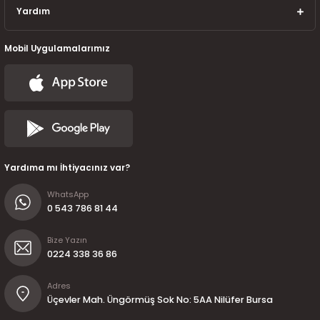
7-2025)
Yardım
Mobil Uygulamalarımız
Yardıma mı İhtiyacınız var?
WhatsApp
0 543 786 81 44
Bize Yazın
0224 338 36 86
Adres
Üçevler Mah. Üngörmüş Sok No: 5AA Nilüfer Bursa