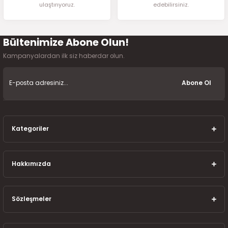
ulaştırıyoruz.
edebilirsiniz.
2016)
006)
Bültenimize Abone Olun!
Gönder
025)
Kampanyalardan ilk siz haberdar olun.
Abone Ol
2008)
Kategoriler
2025)
 (2008-2025)
Hakkımızda
5)
Sözleşmeler
025)