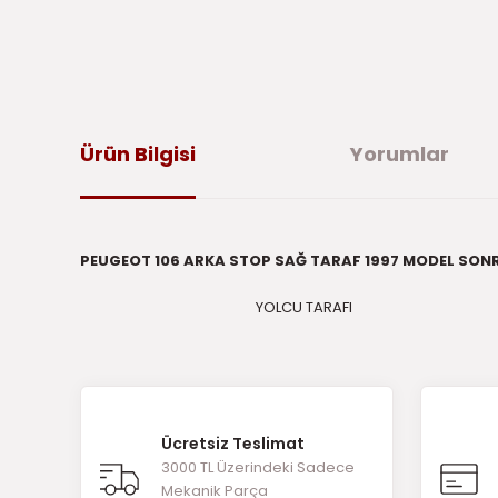
Ürün Bilgisi
Yorumlar
PEUGEOT 106 ARKA STOP SAĞ TARAF 1997 MODEL SON
YOLCU TARAFI
Bu ürünün fiyat bilgisi, resim, ürün açıklamalarında ve di
iletebilirsiniz.
Bu 
Görüş ve önerileriniz için teşekkür ederiz.
Ücretsiz Teslimat
Ürün resmi kalitesiz, bozuk veya görüntülenemiyor.
3000 TL Üzerindeki Sadece
Mekanik Parça
Ürün açıklamasında eksik bilgiler bulunuyor.