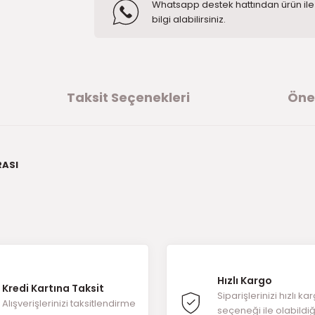
Whatsapp destek hattından ürün ile i
bilgi alabilirsiniz.
Taksit Seçenekleri
Öner
RASI
ğer konularda yetersiz gördüğünüz noktaları öneri formunu kullanarak t
ürüne ilk yorumu siz yapın!
Hızlı Kargo
Kredi Kartına Taksit
Yorum Yaz
Siparişlerinizi hızlı ka
Alışverişlerinizi taksitlendirme
seçeneği ile olabildi