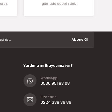
yoruz.
gün iade edebilirsiniz.
Abone Ol
Yardıma mı İhtiyacınız var?
WhatsApp
0530 951 83 08
Bize Yazın
0224 338 36 86