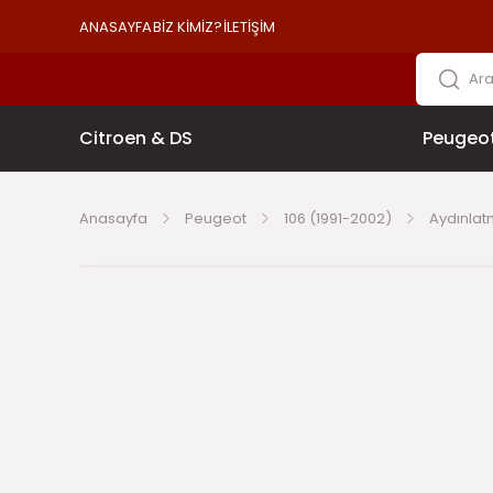
ANASAYFA
BİZ KİMİZ?
İLETİŞİM
Citroen & DS
Peugeo
Anasayfa
Peugeot
106 (1991-2002)
Aydınla