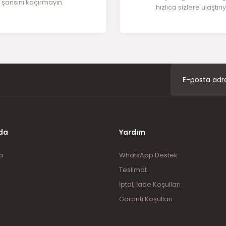
şansını kaçırmayın.
hızlıca sizlere ulaştırı
Gönder
da
Yardım
a
WhatsApp Destek
Teslimat
İptal, İade Koşulları
Garanti Koşulları