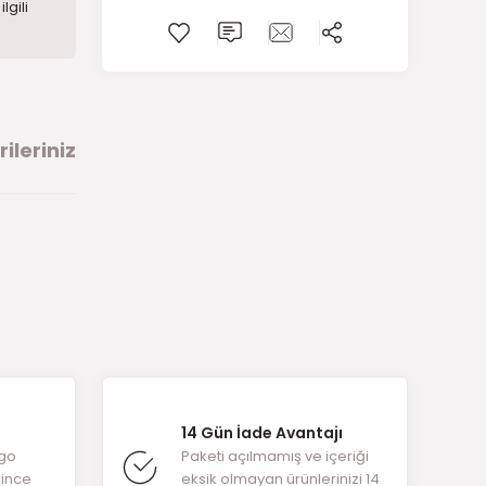
lgili
ileriniz
arafımıza
14 Gün İade Avantajı
rgo
Paketi açılmamış ve içeriği
ğince
eksik olmayan ürünlerinizi 14