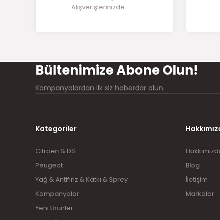
Alışverişlerinizde.
Ürün bilgilerinde hatalar bulunuyor.
Ürün fiyatı diğer sitelerden daha pahalı.
Bu ürüne benzer farklı alternatifler olmalı.
Bültenimize Abone Olun!
Kampanyalardan ilk siz haberdar olun.
Kategoriler
Hakkımız
Citroen & DS
Hakkımızd
Peugeot
Blog
Yağ & Antifiriz & Katkı & Sprey
İletişim
Kampanyalar
Markalar
Yeni Ürünler