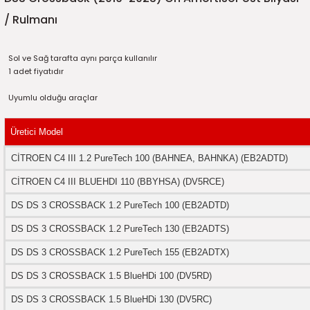
5)
25)
Triger Seti ve Devirdaim
Triger Seti ve Devirdaim
Tekerlek ve Kriko Grubu
Triger Setleri ve Devirdaim
Triger Seti ve Devirdaim
Triger Seti ve Devirdaim
Triger Seti ve Devirdaim
Triger Seti ve Devirdaim
Triger Seti ve Devirdaim
/ Rulmanı
2025)
04)
Triger Seti ve Devirdaim
Sol ve Sağ tarafta aynı parça kullanılır
1 adet fiyatıdır
2025)
1)
Uyumlu olduğu araçlar
 Spacetourer
25)
Üretici Model
017)
016)
CİTROEN C4 III 1.2 PureTech 100 (BAHNEA, BAHNKA) (EB2ADTD)
25)
CİTROEN C4 III BLUEHDI 110 (BBYHSA) (DV5RCE)
DS DS 3 CROSSBACK 1.2 PureTech 100 (EB2ADTD)
03)
025)
DS DS 3 CROSSBACK 1.2 PureTech 130 (EB2ADTS)
005)
)
DS DS 3 CROSSBACK 1.2 PureTech 155 (EB2ADTX)
DS DS 3 CROSSBACK 1.5 BlueHDi 100 (DV5RD)
5)
DS DS 3 CROSSBACK 1.5 BlueHDi 130 (DV5RC)