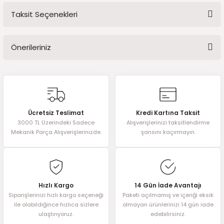
Taksit Seçenekleri
Bu ürüne ilk yorumu siz yapın!
Önerileriniz
Yorum Yaz
Bu ürünün fiyat bilgisi, resim, ürün açıklamalarında ve diğer
konularda yetersiz gördüğünüz noktaları öneri formunu kullanarak
tarafımıza iletebilirsiniz.
Görüş ve önerileriniz için teşekkür ederiz.
Ücretsiz Teslimat
Kredi Kartına Taksit
3000 TL Üzerindeki Sadece
Alışverişlerinizi taksitlendirme
Ürün resmi kalitesiz, bozuk veya görüntülenemiyor.
Mekanik Parça Alışverişlerinizde.
şansını kaçırmayın.
Ürün açıklamasında eksik bilgiler bulunuyor.
Ürün bilgilerinde hatalar bulunuyor.
Ürün fiyatı diğer sitelerden daha pahalı.
Bu ürüne benzer farklı alternatifler olmalı.
Hızlı Kargo
14 Gün İade Avantajı
Siparişlerinizi hızlı kargo seçeneği
Paketi açılmamış ve içeriği eksik
ile olabildiğince hızlıca sizlere
olmayan ürünlerinizi 14 gün iade
ulaştırıyoruz.
edebilirsiniz.