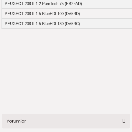
7-2025)
PEUGEOT 208 II 1.2 PureTech 75 (EB2FAD)
PEUGEOT 208 II 1.5 BlueHDI 100 (DV5RD)
PEUGEOT 208 II 1.5 BlueHDI 130 (DV5RC)
Yorumlar