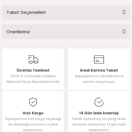
2016)
Taksit Seçenekleri
Bu ürüne ilk yorumu siz yapın!
006)
Önerileriniz
025)
Yorum Yaz
Bu ürünün fiyat bilgisi, resim, ürün açıklamalarında ve diğer
konularda yetersiz gördüğünüz noktaları öneri formunu kullanarak
tarafımıza iletebilirsiniz.
2008)
Görüş ve önerileriniz için teşekkür ederiz.
Ücretsiz Teslimat
Kredi Kartına Taksit
2025)
3000 TL Üzerindeki Sadece
Alışverişlerinizi taksitlendirme
Ürün resmi kalitesiz, bozuk veya görüntülenemiyor.
Mekanik Parça Alışverişlerinizde.
şansını kaçırmayın.
Ürün açıklamasında eksik bilgiler bulunuyor.
 (2008-2025)
Ürün bilgilerinde hatalar bulunuyor.
Ürün fiyatı diğer sitelerden daha pahalı.
5)
Bu ürüne benzer farklı alternatifler olmalı.
Hızlı Kargo
14 Gün İade Avantajı
025)
Siparişlerinizi hızlı kargo seçeneği
Paketi açılmamış ve içeriği eksik
ile olabildiğince hızlıca sizlere
olmayan ürünlerinizi 14 gün iade
ulaştırıyoruz.
edebilirsiniz.