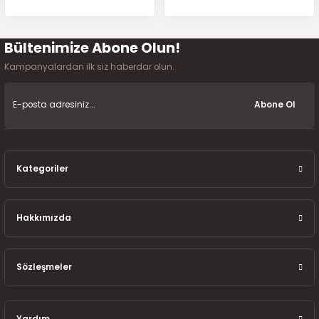
7-2025)
Bültenimize Abone Olun!
Gönder
Kampanyalardan ilk siz haberdar olun.
Abone Ol
Kategoriler
Hakkımızda
Sözleşmeler
Yardım