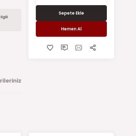
Sepete Ekle
lgili
Hemen Al
ileriniz
arafımıza