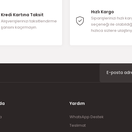
Hızlı Kargo
Kredi Kartına Taksit
Yorum Yaz
Siparişlerinizi hızlı ka
Alışverişlerinizi taksitlendirme
seçeneği ile olabildi
şansını kaçırmayın.
hızlıca sizlere ulaştırı
Gönder
da
Yardım
a
WhatsApp Destek
Teslimat