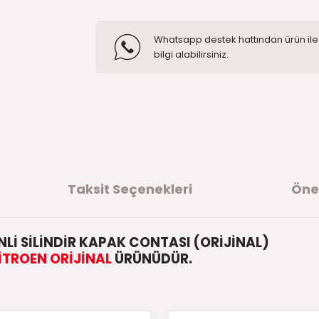
Whatsapp destek hattından ürün ile i
bilgi alabilirsiniz.
Taksit Seçenekleri
Öner
NLİ SİLİNDİR KAPAK CONTASI (ORİJİNAL)
İTROEN ORİJİNAL
ÜRÜNÜDÜR.
ğer konularda yetersiz gördüğünüz noktaları öneri formunu kullanarak t
ürüne ilk yorumu siz yapın!