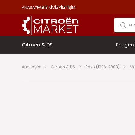
ANASAYFA
BİZ KİMİZ?
İLETİŞİM
Citroen & DS
Peugeo
Anasayfa
Citroen & DS
Saxo (1996-2003)
Mo