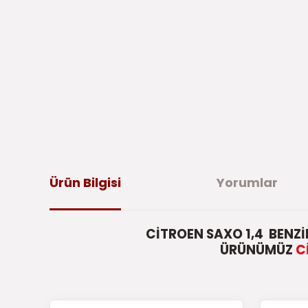
Ürün Bilgisi
Yorumlar
CİTROEN SAXO 1,4 BENZİ
ÜRÜNÜMÜZ
C
Bu ürünün fiyat bilgisi, resim, ürün açıklamalarında ve di
iletebilirsiniz.
Bu 