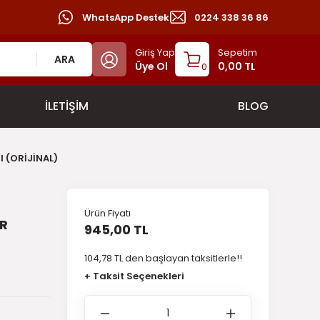
WhatsApp Destek
0224 338 36 86
Giriş Yap
Sepetim
ARA
Üye Ol
0,00 TL
0
İLETİŞİM
BLOG
I (ORİJİNAL)
Ürün Fiyatı
İR
945,00 TL
104,78 TL den başlayan taksitlerle!!
+ Taksit Seçenekleri