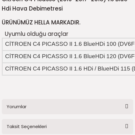
5)
25)
Triger Seti ve Devirdaim
Triger Seti ve Devirdaim
Tekerlek ve Kriko Grubu
Triger Setleri ve Devirdaim
Triger Seti ve Devirdaim
Triger Seti ve Devirdaim
Triger Seti ve Devirdaim
Triger Seti ve Devirdaim
Triger Seti ve Devirdaim
Hdi Hava Debimetresi
2025)
04)
Triger Seti ve Devirdaim
ÜRÜNÜMÜZ HELLA MARKADIR.
Uyumlu olduğu araçlar
2025)
1)
CİTROEN C4 PICASSO II 1.6 BlueHDi 100 (DV6F
 Spacetourer
25)
CİTROEN C4 PICASSO II 1.6 BlueHDi 120 (DV6F
017)
016)
CİTROEN C4 PICASSO II 1.6 HDi / BlueHDi 115 
25)
03)
025)
Yorumlar
005)
)
5)
Taksit Seçenekleri
Bu ürüne ilk yorumu siz yapın!