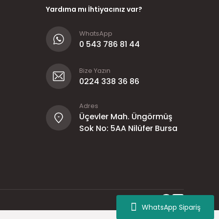
Yardıma mı İhtiyacınız var?
WhatsApp
0 543 786 81 44
Bize Yazın
0224 338 36 86
Adres
Üçevler Mah. Üngörmüş
Sok No: 5AA Nilüfer Bursa
WhatsApp Sipariş