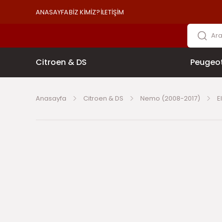
ANASAYFA
BİZ KİMİZ?
İLETİŞİM
Citroen & DS
Peugeo
Anasayfa
Citroen & DS
Nemo (2008-2017)
E