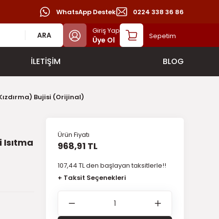
WhatsApp Destek
0224 338 36 86
Giriş Yap
ARA
Sepetim
Üye Ol
İLETİŞİM
BLOG
ızdırma) Bujisi (Orijinal)
Ürün Fiyatı
 Isıtma
968,91 TL
107,44 TL den başlayan taksitlerle!!
+ Taksit Seçenekleri