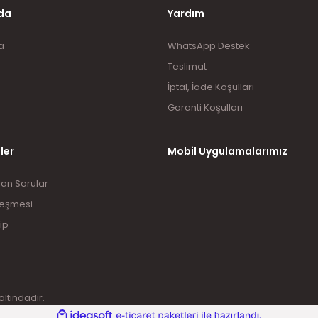
da
Yardım
a
WhatsApp Destek
Teslimat
İptal, İade Koşulları
Garanti Koşulları
ler
Mobil Uygulamalarımız
lan Sorular
leşmesi
ip
altındadır.
ile
ideasoft
e-