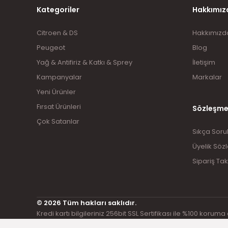
Kategoriler
Hakkımız
Citroen & DS
Hakkımızd
Peugeot
Blog
Yağ & Antifiriz & Katkı & Sprey
İletişim
Kampanyalar
Markalar
Yeni Ürünler
Fırsat Ürünleri
Sözleşme
Çok Satanlar
Sıkça Soru
Üyelik Söz
Sipariş Tak
© 2026 Tüm hakları saklıdır.
Kredi kartı bilgileriniz 256bit SSL Sertifikası ile %100 koruma 