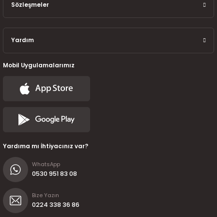
7-2025)
Sözleşmeler
Yardım
Mobil Uygulamalarımız
Yardıma mı İhtiyacınız var?
WhatsApp
0530 951 83 08
Bize Yazın
0224 338 36 86