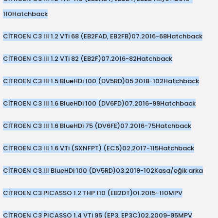
110
Hatchback
CİTROEN C3 III 1.2 VTi 68 (EB2FAD, EB2FB)
07.2016-
68
Hatchback
CİTROEN C3 III 1.2 VTi 82 (EB2F)
07.2016-
82
Hatchback
CİTROEN C3 III 1.5 BlueHDi 100 (DV5RD)
05.2018-
102
Hatchback
CİTROEN C3 III 1.6 BlueHDi 100 (DV6FD)
07.2016-
99
Hatchback
CİTROEN C3 III 1.6 BlueHDi 75 (DV6FE)
07.2016-
75
Hatchback
CİTROEN C3 III 1.6 VTi (SXNFPT) (EC5)
02.2017-
115
Hatchback
CİTROEN C3 III BlueHDi 100 (DV5RD)
03.2019-
102
Kasa/eğik arka
CİTROEN C3 PICASSO 1.2 THP 110 (EB2DT)
01.2015-
110
MPV
CİTROEN C3 PICASSO 1.4 VTi 95 (EP3, EP3C)
02.2009-
95
MPV