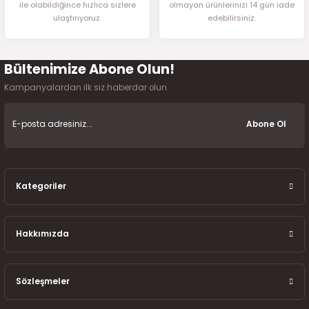
ile olabildiğince hızlıca sizlere
olmayan ürünlerinizi 14 gün iade
ulaştırıyoruz.
edebilirsiniz.
Bültenimize Abone Olun!
Gönder
Kampanyalardan ilk siz haberdar olun.
Abone Ol
Kategoriler
Hakkımızda
Sözleşmeler