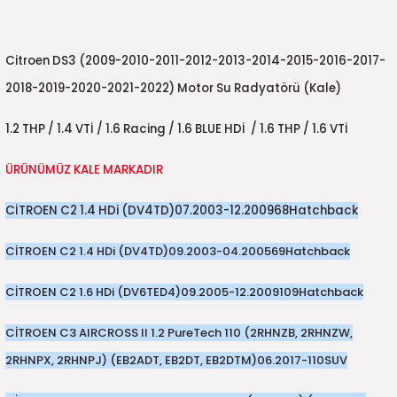
5)
25)
Triger Seti ve Devirdaim
Triger Seti ve Devirdaim
Tekerlek ve Kriko Grubu
Triger Setleri ve Devirdaim
Triger Seti ve Devirdaim
Triger Seti ve Devirdaim
Triger Seti ve Devirdaim
Triger Seti ve Devirdaim
Triger Seti ve Devirdaim
2025)
04)
Triger Seti ve Devirdaim
Citroen DS3 (2009-2010-2011-2012-2013-2014-2015-2016-2017-
2018-2019-2020-2021-2022) Motor Su Radyatörü (Kale)
2025)
1)
1.2 THP / 1.4 VTİ / 1.6 Racing / 1.6 BLUE HDİ / 1.6 THP / 1.6 VTİ
 Spacetourer
25)
ÜRÜNÜMÜZ KALE MARKADIR
017)
016)
CİTROEN C2 1.4 HDi (DV4TD)
07.2003-12.2009
68
Hatchback
25)
CİTROEN C2 1.4 HDi (DV4TD)
09.2003-04.2005
69
Hatchback
03)
025)
CİTROEN C2 1.6 HDi (DV6TED4)
09.2005-12.2009
109
Hatchback
005)
)
CİTROEN C3 AIRCROSS II 1.2 PureTech 110 (2RHNZB, 2RHNZW,
2RHNPX, 2RHNPJ) (EB2ADT, EB2DT, EB2DTM)
06.2017-
110
SUV
5)