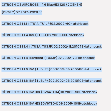
7-2025)
CİTROEN C3 AIRCROSS II 1.6 BlueHDi 120 (2CBHZH)
(DV6FC)
07.2017-
120
SUV
CİTROEN C3 I 1.1 i (TU1A, TU1JP)
02.2002-
60
Hatchback
CİTROEN C3 I 1.4 16V (ET3J4)
12.2003-
88
Hatchback
CİTROEN C3 I 1.4 i (TU3A, TU3JP)
02.2002-11.2010
73
Hatchback
CİTROEN C3 I 1.4 i Bivalent (TU3JP)
02.2002-
73
Hatchback
CİTROEN C3 I 1.6 16V (TU5JP4)
05.2003-09.2005
110
Hatchback
CİTROEN C3 I 1.6 16V (TU5JP4)
02.2002-08.2010
109
Hatchback
CİTROEN C3 I 1.6 16V HDi (DV6ATED4)
10.2005-
90
Hatchback
CİTROEN C3 I 1.6 16V HDi (DV6TED4)
09.2005-
109
Hatchback