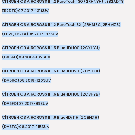
CİTROEN C3 AIRCROSS II 1.2 PureTech 130 (2RHNYH) (EB2ADTS,
2016)
EB2DTS)
07.2017-
131
SUV
006)
CİTROEN C3 AIRCROSS II 1.2 PureTech 82 (2RHMRC, 2RHMZB)
025)
(EB2F, EB2FA)
06.2017-
82
SUV
CİTROEN C3 AIRCROSS II 1.5 BlueHDi 100 (2CYHYJ)
(DV5RD)
08.2018-
102
SUV
2008)
CİTROEN C3 AIRCROSS II 1.5 BlueHDi 120 (2CYHXX)
2025)
(DV5RC)
08.2018-
120
SUV
 (2008-2025)
CİTROEN C3 AIRCROSS II 1.6 BlueHDi 100 (2CBHYB)
(DV6FD)
07.2017-
99
SUV
5)
CİTROEN C3 AIRCROSS II 1.6 BlueHDi 115 (2CBHXH)
025)
(DV6FC)
06.2017-
115
SUV