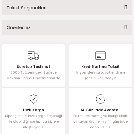
2016)
Taksit Seçenekleri
Bu ürüne ilk yorumu siz yapın!
006)
Önerileriniz
Yorum Yaz
025)
Bu ürünün fiyat bilgisi, resim, ürün açıklamalarında ve diğer
konularda yetersiz gördüğünüz noktaları öneri formunu kullanarak
tarafımıza iletebilirsiniz.
Görüş ve önerileriniz için teşekkür ederiz.
2008)
Ücretsiz Teslimat
Kredi Kartına Taksit
3000 TL Üzerindeki Sadece
Alışverişlerinizi taksitlendirme
Ürün resmi kalitesiz, bozuk veya görüntülenemiyor.
2025)
Mekanik Parça Alışverişlerinizde.
şansını kaçırmayın.
Ürün açıklamasında eksik bilgiler bulunuyor.
 (2008-2025)
Ürün bilgilerinde hatalar bulunuyor.
Ürün fiyatı diğer sitelerden daha pahalı.
5)
Bu ürüne benzer farklı alternatifler olmalı.
Hızlı Kargo
14 Gün İade Avantajı
Siparişlerinizi hızlı kargo seçeneği
Paketi açılmamış ve içeriği eksik
025)
ile olabildiğince hızlıca sizlere
olmayan ürünlerinizi 14 gün iade
ulaştırıyoruz.
edebilirsiniz.