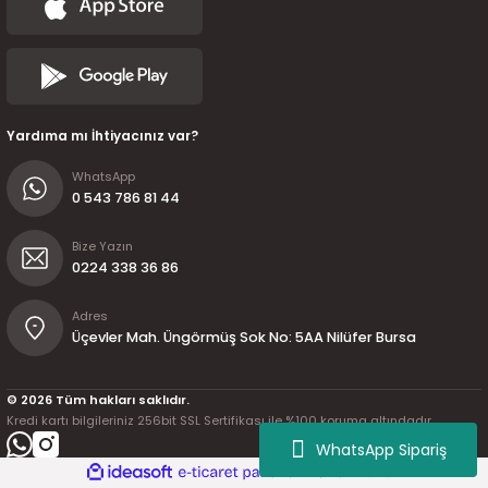
Yardıma mı İhtiyacınız var?
WhatsApp
0 543 786 81 44
Bize Yazın
0224 338 36 86
Adres
Üçevler Mah. Üngörmüş Sok No: 5AA Nilüfer Bursa
© 2026 Tüm hakları saklıdır.
Kredi kartı bilgileriniz 256bit SSL Sertifikası ile %100 koruma altındadır.
WhatsApp Sipariş
ideasoft
ile
e-
hazırlandı.