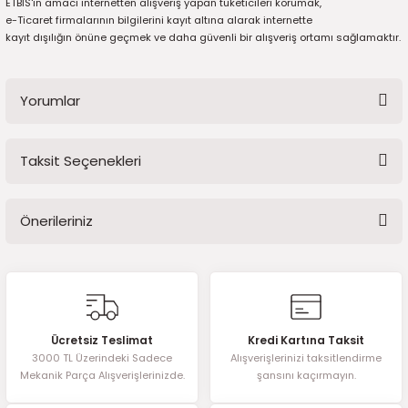
ETBİS'in amacı internetten alışveriş yapan tüketicileri korumak,
2016)
e-Ticaret firmalarının bilgilerini kayıt altına alarak internette
kayıt dışılığın önüne geçmek ve daha güvenli bir alışveriş ortamı sağlamaktır.
006)
025)
Yorumlar
Taksit Seçenekleri
Bu ürüne ilk yorumu siz yapın!
2008)
Önerileriniz
Yorum Yaz
2025)
Bu ürünün fiyat bilgisi, resim, ürün açıklamalarında ve diğer
 (2008-2025)
konularda yetersiz gördüğünüz noktaları öneri formunu kullanarak
tarafımıza iletebilirsiniz.
Görüş ve önerileriniz için teşekkür ederiz.
5)
Ücretsiz Teslimat
Kredi Kartına Taksit
3000 TL Üzerindeki Sadece
Alışverişlerinizi taksitlendirme
Ürün resmi kalitesiz, bozuk veya görüntülenemiyor.
025)
Mekanik Parça Alışverişlerinizde.
şansını kaçırmayın.
Ürün açıklamasında eksik bilgiler bulunuyor.