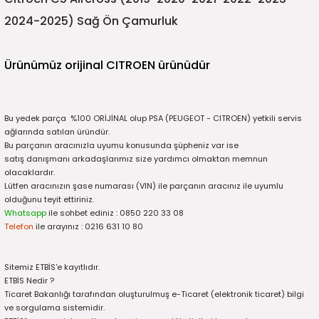
5)
25)
Triger Seti ve Devirdaim
Triger Seti ve Devirdaim
Tekerlek ve Kriko Grubu
Triger Setleri ve Devirdaim
Triger Seti ve Devirdaim
Triger Seti ve Devirdaim
Triger Seti ve Devirdaim
Triger Seti ve Devirdaim
Triger Seti ve Devirdaim
2024-2025) Sağ Ön Çamurluk
2025)
04)
Triger Seti ve Devirdaim
Ürünümüz orijinal CITROEN ürünüdür
2025)
1)
 Spacetourer
25)
Bu yedek parça %100 ORİJİNAL olup PSA (PEUGEOT - CITROEN) yetkili servis
ağlarında satılan üründür.
Bu parçanın aracınızla uyumu konusunda şüpheniz var ise
017)
016)
satış danışmanı arkadaşlarımız size yardımcı olmaktan memnun
olacaklardır.
Lütfen aracınızın şase numarası (VIN) ile parçanın aracınız ile uyumlu
25)
olduğunu teyit ettiriniz.
Whatsapp
ile sohbet ediniz : 0850 220 33 08
03)
025)
Telefon
ile arayınız : 0216 631 10 80
005)
)
Sitemiz ETBİS'e kayıtlıdır.
ETBİS Nedir ?
5)
Ticaret Bakanlığı tarafından oluşturulmuş e-Ticaret (elektronik ticaret) bilgi
ve sorgulama sistemidir.