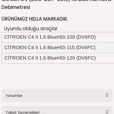
5)
25)
Triger Seti ve Devirdaim
Triger Seti ve Devirdaim
Tekerlek ve Kriko Grubu
Triger Setleri ve Devirdaim
Triger Seti ve Devirdaim
Triger Seti ve Devirdaim
Triger Seti ve Devirdaim
Triger Seti ve Devirdaim
Triger Seti ve Devirdaim
Debimetresi
2025)
04)
Triger Seti ve Devirdaim
ÜRÜNÜMÜZ HELLA MARKADIR.
Uyumlu olduğu araçlar
2025)
1)
CİTROEN C4 II 1.6 BlueHDi 100 (DV6FD)
 Spacetourer
25)
CİTROEN C4 II 1.6 BlueHDi 115 (DV6FC)
017)
016)
CİTROEN C4 II 1.6 BlueHDi 120 (DV6FC)
25)
03)
025)
005)
)
Yorumlar
5)
Taksit Seçenekleri