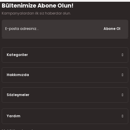
7-2025)
Bültenimize Abone Olun!
Gönder
Kampanyalardan ilk siz haberdar olun.
Abone Ol
Kategoriler
Hakkımızda
Sözleşmeler
Yardım