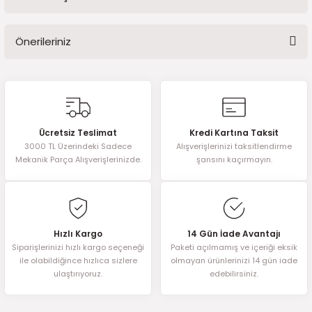
Bu ürüne ilk yorumu siz yapın!
2016)
Önerileriniz
006)
Yorum Yaz
Bu ürünün fiyat bilgisi, resim, ürün açıklamalarında ve diğer
025)
konularda yetersiz gördüğünüz noktaları öneri formunu kullanarak
tarafımıza iletebilirsiniz.
Görüş ve önerileriniz için teşekkür ederiz.
Ücretsiz Teslimat
Kredi Kartına Taksit
2008)
3000 TL Üzerindeki Sadece
Alışverişlerinizi taksitlendirme
Ürün resmi kalitesiz, bozuk veya görüntülenemiyor.
Mekanik Parça Alışverişlerinizde.
şansını kaçırmayın.
Ürün açıklamasında eksik bilgiler bulunuyor.
2025)
Ürün bilgilerinde hatalar bulunuyor.
Ürün fiyatı diğer sitelerden daha pahalı.
 (2008-2025)
Bu ürüne benzer farklı alternatifler olmalı.
Hızlı Kargo
14 Gün İade Avantajı
5)
Siparişlerinizi hızlı kargo seçeneği
Paketi açılmamış ve içeriği eksik
ile olabildiğince hızlıca sizlere
olmayan ürünlerinizi 14 gün iade
ulaştırıyoruz.
edebilirsiniz.
025)