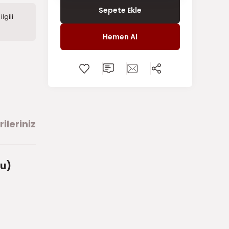
Sepete Ekle
lgili
Hemen Al
ileriniz
lu)