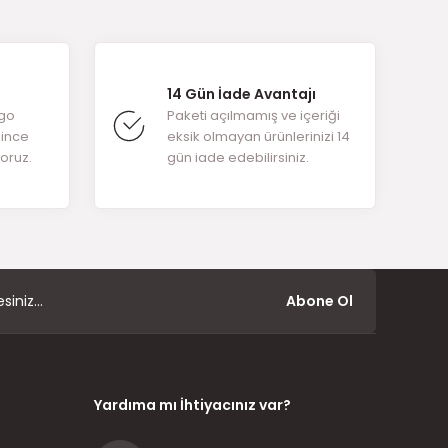
arafımıza
14 Gün İade Avantajı
rgo
Paketi açılmamış ve içeriği
ğince
eksik olmayan ürünlerinizi 14
yoruz.
gün iade edebilirsiniz.
Abone Ol
Yardıma mı İhtiyacınız var?