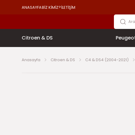
ANASAYFA
BİZ KİMİZ?
İLETİŞİM
Citroen & DS
Peugeo
Anasayfa
Citroen & DS
C4 & DS4 (2004-2021)