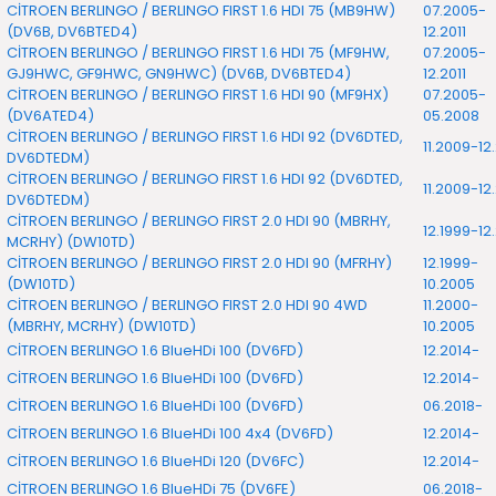
7-2025)
CİTROEN BERLINGO / BERLINGO FIRST 1.6 HDI 75 (MB9HW)
07.2005-
(DV6B, DV6BTED4)
12.2011
CİTROEN BERLINGO / BERLINGO FIRST 1.6 HDI 75 (MF9HW,
07.2005-
GJ9HWC, GF9HWC, GN9HWC) (DV6B, DV6BTED4)
12.2011
CİTROEN BERLINGO / BERLINGO FIRST 1.6 HDI 90 (MF9HX)
07.2005-
(DV6ATED4)
05.2008
CİTROEN BERLINGO / BERLINGO FIRST 1.6 HDI 92 (DV6DTED,
11.2009-12
DV6DTEDM)
CİTROEN BERLINGO / BERLINGO FIRST 1.6 HDI 92 (DV6DTED,
11.2009-12
DV6DTEDM)
CİTROEN BERLINGO / BERLINGO FIRST 2.0 HDI 90 (MBRHY,
12.1999-12.
MCRHY) (DW10TD)
CİTROEN BERLINGO / BERLINGO FIRST 2.0 HDI 90 (MFRHY)
12.1999-
(DW10TD)
10.2005
CİTROEN BERLINGO / BERLINGO FIRST 2.0 HDI 90 4WD
11.2000-
(MBRHY, MCRHY) (DW10TD)
10.2005
CİTROEN BERLINGO 1.6 BlueHDi 100 (DV6FD)
12.2014-
CİTROEN BERLINGO 1.6 BlueHDi 100 (DV6FD)
12.2014-
CİTROEN BERLINGO 1.6 BlueHDi 100 (DV6FD)
06.2018-
CİTROEN BERLINGO 1.6 BlueHDi 100 4x4 (DV6FD)
12.2014-
CİTROEN BERLINGO 1.6 BlueHDi 120 (DV6FC)
12.2014-
CİTROEN BERLINGO 1.6 BlueHDi 75 (DV6FE)
06.2018-