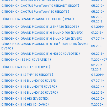
CİTROEN C4 CACTUS PureTech 110 (EB2ADT, EB2DT)
05.2019-
CİTROEN C4 CACTUS PureTech 130 (EB2DTS)
05.2019-
09.2010-
CİTROEN C4 GRAND PICASSO I 1.6 HDi 110 (DV6C)
08.2013
CİTROEN C4 GRAND PICASSO II 1.2 THP 130 (EB2DTS)
04.2014-
CİTROEN C4 GRAND PICASSO II 1.6 BlueHDi 100 (DV6FD)
01.2015-
CİTROEN C4 GRAND PICASSO II 1.6 BlueHDi 120 (DV6FC)
07.2014-
CİTROEN C4 GRAND PICASSO II 1.6 HDi / BlueHDi 115 (DV6C,
09.2013-
DV6FC)
CİTROEN C4 GRAND PICASSO II 1.6 HDi 90 (DV6DTED)
09.2013-
CİTROEN C4 I 1.6 HDi (DV6ATED4)
11.2004-07
02.2015-
CİTROEN C4 II 1.2 THP 110 (EB2DT)
12.2017
CİTROEN C4 II 1.2 THP 130 (EB2DTS)
04.2014-
CİTROEN C4 II 1.6 BlueHDi 100 (DV6FD)
07.2014-
CİTROEN C4 II 1.6 BlueHDi 115 (DV6FC)
08.2014-
CİTROEN C4 II 1.6 BlueHDi 120 (DV6FC)
02.2015-
CİTROEN C4 II 1.6 HDi (DV6DTED)
06.2010-
CİTROEN C4 II 1.6 HDi 110 (DV6C)
11.2009-