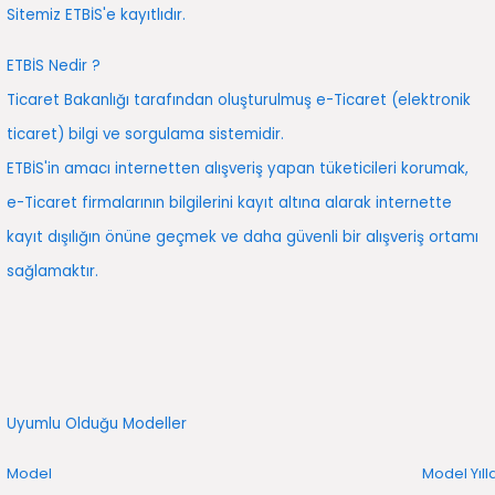
2016)
Sitemiz ETBİS'e kayıtlıdır.
ETBİS Nedir ?
006)
Ticaret Bakanlığı tarafından oluşturulmuş e-Ticaret (elektronik
025)
ticaret) bilgi ve sorgulama sistemidir.
ETBİS'in amacı internetten alışveriş yapan tüketicileri korumak,
e-Ticaret firmalarının bilgilerini kayıt altına alarak internette
2008)
kayıt dışılığın önüne geçmek ve daha güvenli bir alışveriş ortamı
sağlamaktır.
2025)
 (2008-2025)
5)
Uyumlu Olduğu Modeller
025)
Model
Model Yılla