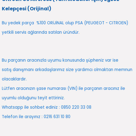
5)
25)
Triger Seti ve Devirdaim
Triger Seti ve Devirdaim
Tekerlek ve Kriko Grubu
Triger Setleri ve Devirdaim
Triger Seti ve Devirdaim
Triger Seti ve Devirdaim
Triger Seti ve Devirdaim
Triger Seti ve Devirdaim
Triger Seti ve Devirdaim
Kelepçesi (Orijinal)
2025)
04)
Triger Seti ve Devirdaim
Bu yedek parça %100 ORİJİNAL olup PSA (PEUGEOT - CITROEN)
yetkili servis ağlarında satılan üründür.
2025)
1)
 Spacetourer
25)
Bu parçanın aracınızla uyumu konusunda şüpheniz var ise
017)
016)
satış danışmanı arkadaşlarımız size yardımcı olmaktan memnun
olacaklardır.
25)
Lütfen aracınızın şase numarası (VIN) ile parçanın aracınız ile
03)
025)
uyumlu olduğunu teyit ettiriniz.
Whatsapp ile sohbet ediniz : 0850 220 33 08
005)
)
Telefon ile arayınız : 0216 631 10 80
5)