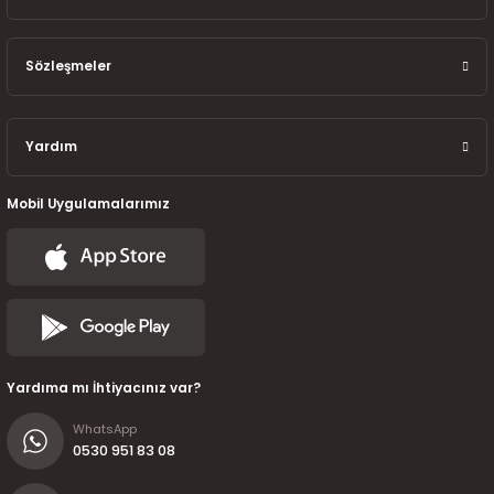
7-2025)
Sözleşmeler
Yardım
Mobil Uygulamalarımız
Yardıma mı İhtiyacınız var?
WhatsApp
0530 951 83 08