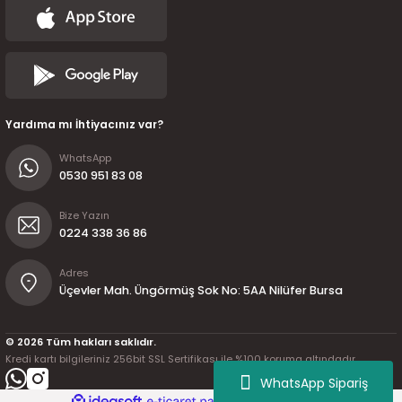
Yardıma mı İhtiyacınız var?
WhatsApp
0530 951 83 08
Bize Yazın
0224 338 36 86
Adres
Üçevler Mah. Üngörmüş Sok No: 5AA Nilüfer Bursa
© 2026 Tüm hakları saklıdır.
Kredi kartı bilgileriniz 256bit SSL Sertifikası ile %100 koruma altındadır.
WhatsApp Sipariş
ideasoft
ile
e-