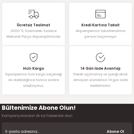
2016)
konularda yetersiz gördüğünüz noktaları öneri formunu kullanarak
tarafımıza iletebilirsiniz.
Görüş ve önerileriniz için teşekkür ederiz.
006)
Ücretsiz Teslimat
Kredi Kartına Taksit
3000 TL Üzerindeki Sadece
Alışverişlerinizi taksitlendirme
Ürün resmi kalitesiz, bozuk veya görüntülenemiyor.
025)
Mekanik Parça Alışverişlerinizde.
şansını kaçırmayın.
Ürün açıklamasında eksik bilgiler bulunuyor.
Ürün bilgilerinde hatalar bulunuyor.
Ürün fiyatı diğer sitelerden daha pahalı.
2008)
Bu ürüne benzer farklı alternatifler olmalı.
Hızlı Kargo
14 Gün İade Avantajı
Siparişlerinizi hızlı kargo seçeneği
Paketi açılmamış ve içeriği eksik
2025)
ile olabildiğince hızlıca sizlere
olmayan ürünlerinizi 14 gün iade
ulaştırıyoruz.
edebilirsiniz.
 (2008-2025)
5)
Bültenimize Abone Olun!
Gönder
Kampanyalardan ilk siz haberdar olun.
025)
Abone Ol