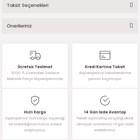
2016)
Taksit Seçenekleri
Bu ürüne ilk yorumu siz yapın!
006)
Önerileriniz
Yorum Yaz
025)
Bu ürünün fiyat bilgisi, resim, ürün açıklamalarında ve diğer
konularda yetersiz gördüğünüz noktaları öneri formunu kullanarak
tarafımıza iletebilirsiniz.
Görüş ve önerileriniz için teşekkür ederiz.
2008)
Ücretsiz Teslimat
Kredi Kartına Taksit
3000 TL Üzerindeki Sadece
Alışverişlerinizi taksitlendirme
Ürün resmi kalitesiz, bozuk veya görüntülenemiyor.
Mekanik Parça Alışverişlerinizde.
şansını kaçırmayın.
2025)
Ürün açıklamasında eksik bilgiler bulunuyor.
Ürün bilgilerinde hatalar bulunuyor.
 (2008-2025)
Ürün fiyatı diğer sitelerden daha pahalı.
5)
Bu ürüne benzer farklı alternatifler olmalı.
Hızlı Kargo
14 Gün İade Avantajı
Siparişlerinizi hızlı kargo seçeneği
Paketi açılmamış ve içeriği eksik
ile olabildiğince hızlıca sizlere
olmayan ürünlerinizi 14 gün iade
025)
ulaştırıyoruz.
edebilirsiniz.