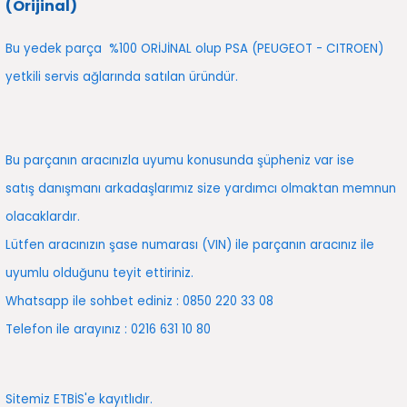
(Orijinal)
5)
25)
Triger Seti ve Devirdaim
Triger Seti ve Devirdaim
Tekerlek ve Kriko Grubu
Triger Setleri ve Devirdaim
Triger Seti ve Devirdaim
Triger Seti ve Devirdaim
Triger Seti ve Devirdaim
Triger Seti ve Devirdaim
Triger Seti ve Devirdaim
Bu yedek parça %100 ORİJİNAL olup PSA (PEUGEOT - CITROEN)
2025)
04)
Triger Seti ve Devirdaim
yetkili servis ağlarında satılan üründür.
2025)
1)
 Spacetourer
25)
Bu parçanın aracınızla uyumu konusunda şüpheniz var ise
satış danışmanı arkadaşlarımız size yardımcı olmaktan memnun
017)
016)
olacaklardır.
25)
Lütfen aracınızın şase numarası (VIN) ile parçanın aracınız ile
uyumlu olduğunu teyit ettiriniz.
03)
025)
Whatsapp ile sohbet ediniz : 0850 220 33 08
005)
)
Telefon ile arayınız : 0216 631 10 80
5)
Sitemiz ETBİS'e kayıtlıdır.