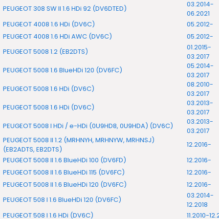
03.2014-
PEUGEOT 308 SW II 1.6 HDi 92 (DV6DTED)
06.2021
PEUGEOT 4008 1.6 HDi (DV6C)
05.2012-
PEUGEOT 4008 1.6 HDi AWC (DV6C)
05.2012-
01.2015-
PEUGEOT 5008 1.2 (EB2DTS)
03.2017
05.2014-
PEUGEOT 5008 1.6 BlueHDi 120 (DV6FC)
03.2017
08.2010-
PEUGEOT 5008 1.6 HDi (DV6C)
03.2017
03.2013-
PEUGEOT 5008 1.6 HDi (DV6C)
03.2017
03.2013-
PEUGEOT 5008 I HDi / e-HDi (0U9HD8, 0U9HDA) (DV6C)
03.2017
PEUGEOT 5008 II 1.2 (MRHNYH, MRHNYW, MRHNSJ)
12.2016-
(EB2ADTS, EB2DTS)
PEUGEOT 5008 II 1.6 BlueHDi 100 (DV6FD)
12.2016-
PEUGEOT 5008 II 1.6 BlueHDi 115 (DV6FC)
12.2016-
PEUGEOT 5008 II 1.6 BlueHDi 120 (DV6FC)
12.2016-
03.2014-
PEUGEOT 508 I 1.6 BlueHDi 120 (DV6FC)
12.2018
PEUGEOT 508 I 1.6 HDi (DV6C)
11.2010-12.