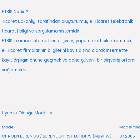
2016)
ETBİS Nedir ?
006)
Ticaret Bakanlığı tarafından oluşturulmuş e-Ticaret (elektronik
ticaret) bilgi ve sorgulama sistemidir.
025)
ETBİS'in amacı internetten alışveriş yapan tüketicileri korumak,
e-Ticaret firmalarının bilgilerini kayıt altına alarak internette
kayıt dışılığın önüne geçmek ve daha güvenli bir alışveriş ortamı
2008)
sağlamaktır.
2025)
 (2008-2025)
5)
Uyumlu Olduğu Modeller
025)
Model
Model Yılla
CİTROEN BERLINGO / BERLINGO FIRST 1.6 HDI 75 (MB9HW)
07.2005-