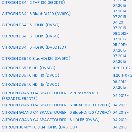
CİTROEN DS4 1.2 THP 130 (EB2DTS)
07.2015
07.2014-
CİTROEN DS4 1.6 BlueHDi 120 (DV6FC)
07.2015
04.2011-
CİTROEN DS4 1.6 HDi 110 (DV6C)
07.2015
08.2012-
CİTROEN DS4 1.6 HDi 115 (DV6C)
07.2015
05.2011-
CİTROEN DS4 1.6 HDi 90 (DV6DTED)
07.2015
07.2014-
CİTROEN DS5 1.6 BlueHDi 120 (DV6FC)
07.2015
CİTROEN DS5 1.6 HDi (DV6FC)
11.2013-07
CİTROEN DS5 1.6 HDi 110 (DV6C)
11.2011-07.
06.2012-
CİTROEN DS5 1.6 HDi 115 (DV6C)
07.2015
CİTROEN GRAND C4 SPACETOURER 1.2 PureTech 130
04.2018-
(EB2ADTS, EB2DTS)
CİTROEN GRAND C4 SPACETOURER 1.6 BlueHDi 100 (DV6FD)
04.2018-
CİTROEN GRAND C4 SPACETOURER 1.6 BlueHDi 120 (DV6FC)
04.2018-
CİTROEN GRAND C4 SPACETOURER 1.6 HDi 115 (DV6C)
04.2018-
CİTROEN JUMPY 1.6 BlueHDi 115 (DV6FCU)
04.2016-