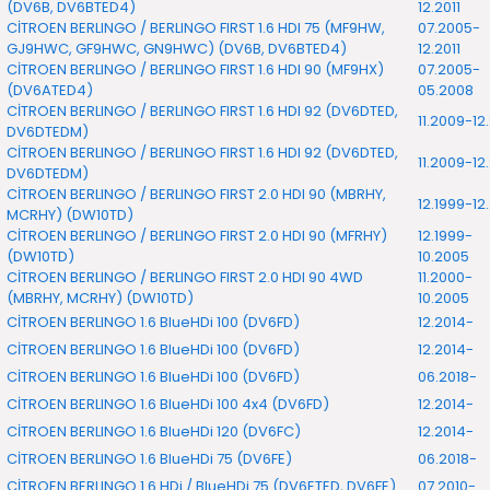
7-2025)
(DV6B, DV6BTED4)
12.2011
CİTROEN BERLINGO / BERLINGO FIRST 1.6 HDI 75 (MF9HW,
07.2005-
GJ9HWC, GF9HWC, GN9HWC) (DV6B, DV6BTED4)
12.2011
CİTROEN BERLINGO / BERLINGO FIRST 1.6 HDI 90 (MF9HX)
07.2005-
(DV6ATED4)
05.2008
CİTROEN BERLINGO / BERLINGO FIRST 1.6 HDI 92 (DV6DTED,
11.2009-12
DV6DTEDM)
CİTROEN BERLINGO / BERLINGO FIRST 1.6 HDI 92 (DV6DTED,
11.2009-12
DV6DTEDM)
CİTROEN BERLINGO / BERLINGO FIRST 2.0 HDI 90 (MBRHY,
12.1999-12.
MCRHY) (DW10TD)
CİTROEN BERLINGO / BERLINGO FIRST 2.0 HDI 90 (MFRHY)
12.1999-
(DW10TD)
10.2005
CİTROEN BERLINGO / BERLINGO FIRST 2.0 HDI 90 4WD
11.2000-
(MBRHY, MCRHY) (DW10TD)
10.2005
CİTROEN BERLINGO 1.6 BlueHDi 100 (DV6FD)
12.2014-
CİTROEN BERLINGO 1.6 BlueHDi 100 (DV6FD)
12.2014-
CİTROEN BERLINGO 1.6 BlueHDi 100 (DV6FD)
06.2018-
CİTROEN BERLINGO 1.6 BlueHDi 100 4x4 (DV6FD)
12.2014-
CİTROEN BERLINGO 1.6 BlueHDi 120 (DV6FC)
12.2014-
CİTROEN BERLINGO 1.6 BlueHDi 75 (DV6FE)
06.2018-
CİTROEN BERLINGO 1.6 HDi / BlueHDi 75 (DV6ETED, DV6FE)
07.2010-