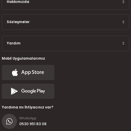
7-2025)
Hakkımızda
Sözleşmeler
Yardım
Mobil Uygulamalarımız
Yardıma mı İhtiyacınız var?
WhatsApp
0530 951 83 08