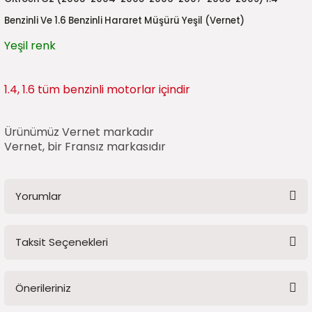
5)
25)
Triger Seti ve Devirdaim
Triger Seti ve Devirdaim
Tekerlek ve Kriko Grubu
Triger Setleri ve Devirdaim
Triger Seti ve Devirdaim
Triger Seti ve Devirdaim
Triger Seti ve Devirdaim
Triger Seti ve Devirdaim
Triger Seti ve Devirdaim
Benzinli Ve 1.6 Benzinli Hararet Müşürü Yeşil (Vernet)
Yeşil renk
2025)
04)
Triger Seti ve Devirdaim
2025)
1)
1.4, 1.6 tüm benzinli motorlar içindir
 Spacetourer
25)
Ürünümüz Vernet markadır
Vernet, bir Fransız markasıdır
017)
016)
25)
Yorumlar
03)
025)
Taksit Seçenekleri
Bu ürüne ilk yorumu siz yapın!
005)
)
5)
Önerileriniz
Yorum Yaz