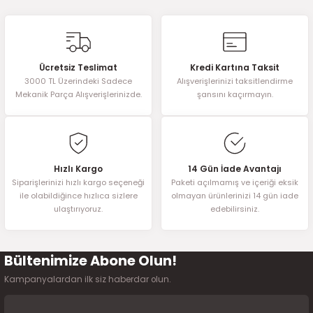
2016)
Bu ürünün fiyat bilgisi, resim, ürün açıklamalarında ve diğer
konularda yetersiz gördüğünüz noktaları öneri formunu kullanarak
tarafımıza iletebilirsiniz.
006)
Görüş ve önerileriniz için teşekkür ederiz.
Ücretsiz Teslimat
Kredi Kartına Taksit
025)
3000 TL Üzerindeki Sadece
Alışverişlerinizi taksitlendirme
Ürün resmi kalitesiz, bozuk veya görüntülenemiyor.
Mekanik Parça Alışverişlerinizde.
şansını kaçırmayın.
Ürün açıklamasında eksik bilgiler bulunuyor.
Ürün bilgilerinde hatalar bulunuyor.
2008)
Ürün fiyatı diğer sitelerden daha pahalı.
Bu ürüne benzer farklı alternatifler olmalı.
Hızlı Kargo
14 Gün İade Avantajı
2025)
Siparişlerinizi hızlı kargo seçeneği
Paketi açılmamış ve içeriği eksik
ile olabildiğince hızlıca sizlere
olmayan ürünlerinizi 14 gün iade
ulaştırıyoruz.
edebilirsiniz.
 (2008-2025)
5)
Bültenimize Abone Olun!
Gönder
Kampanyalardan ilk siz haberdar olun.
025)