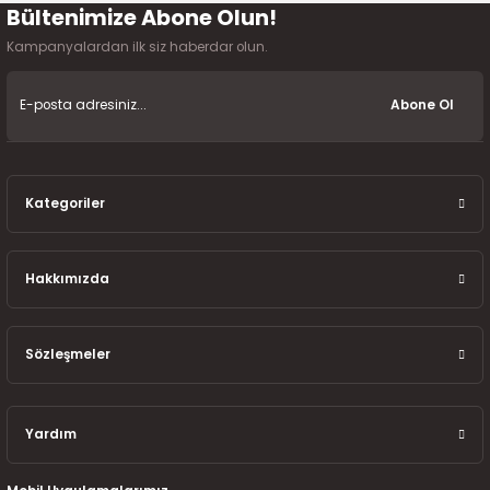
2016)
Bültenimize Abone Olun!
Gönder
Kampanyalardan ilk siz haberdar olun.
006)
Abone Ol
025)
Kategoriler
2008)
2025)
Hakkımızda
 (2008-2025)
Sözleşmeler
5)
Yardım
025)