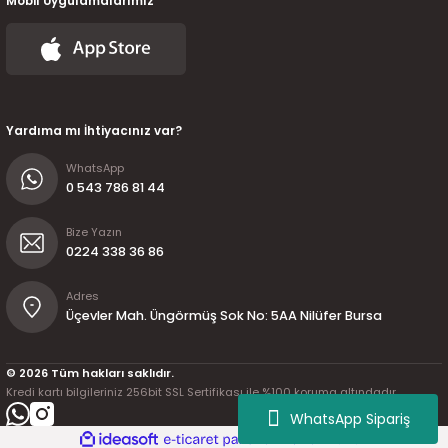
Mobil Uygulamalarımız
7-2025)
Yardıma mı İhtiyacınız var?
WhatsApp
0 543 786 81 44
Bize Yazın
0224 338 36 86
Adres
Üçevler Mah. Üngörmüş Sok No: 5AA Nilüfer Bursa
© 2026 Tüm hakları saklıdır.
Kredi kartı bilgileriniz 256bit SSL Sertifikası ile %100 koruma altındadır.
WhatsApp Sipariş
ideasoft
ile
e-