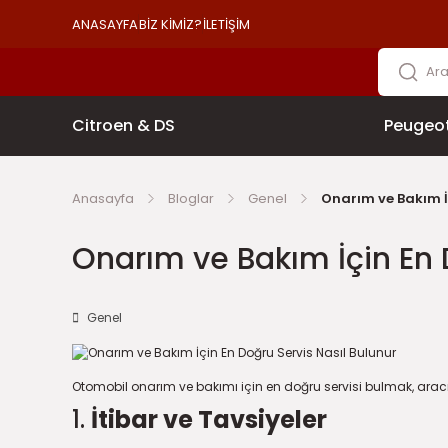
ANASAYFA
BİZ KİMİZ?
İLETİŞİM
Citroen & DS
Peugeo
Anasayfa
Bloglar
Genel
Onarım ve Bakım İ
Onarım ve Bakım İçin En 
Genel
Otomobil onarım ve bakımı için en doğru servisi bulmak, arac
1.
İtibar ve Tavsiyeler