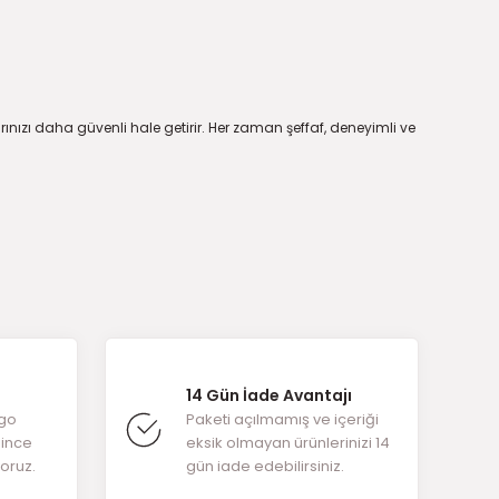
arınızı daha güvenli hale getirir. Her zaman şeffaf, deneyimli ve
14 Gün İade Avantajı
rgo
Paketi açılmamış ve içeriği
ğince
eksik olmayan ürünlerinizi 14
yoruz.
gün iade edebilirsiniz.