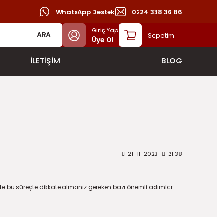
WhatsApp Destek
0224 338 36 86
Giriş Yap
ARA
Sepetim
Üye Ol
İLETİŞİM
BLOG
21-11-2023
21:38
şte bu süreçte dikkate almanız gereken bazı önemli adımlar: