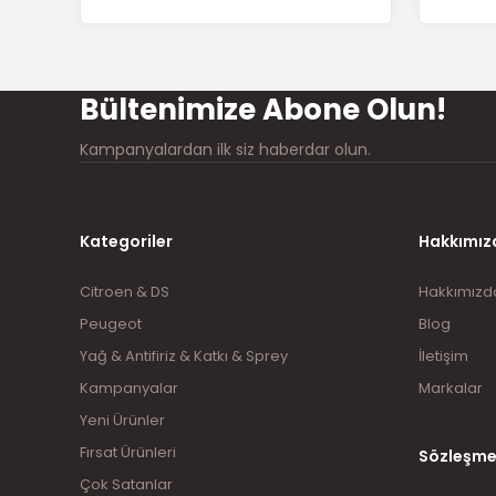
Bültenimize Abone Olun!
Kampanyalardan ilk siz haberdar olun.
Kategoriler
Hakkımız
Citroen & DS
Hakkımızd
Peugeot
Blog
Yağ & Antifiriz & Katkı & Sprey
İletişim
Kampanyalar
Markalar
Yeni Ürünler
Fırsat Ürünleri
Sözleşme
Çok Satanlar