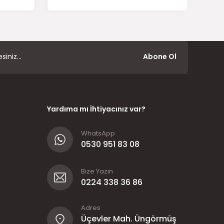
Abone Ol
Yardıma mı İhtiyacınız var?
WhatsApp
0530 951 83 08
Bize Yazın
0224 338 36 86
Adres
Üçevler Mah. Üngörmüş