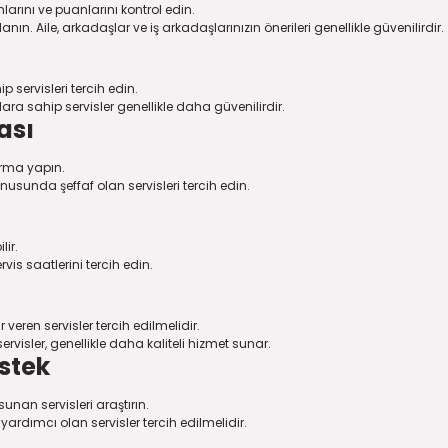
larını ve puanlarını kontrol edin.
ın. Aile, arkadaşlar ve iş arkadaşlarınızın önerileri genellikle güvenilirdir.
servisleri tercih edin.
ara sahip servisler genellikle daha güvenilirdir.
ası
tırma yapın.
konusunda şeffaf olan servisleri tercih edin.
lir.
s saatlerini tercih edin.
 veren servisler tercih edilmelidir.
isler, genellikle daha kaliteli hizmet sunar.
stek
sunan servisleri araştırın.
yardımcı olan servisler tercih edilmelidir.