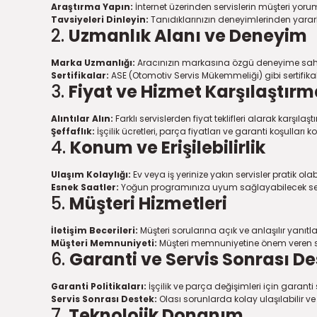
Araştırma Yapın:
İnternet üzerinden servislerin müşteri yorum
Tavsiyeleri Dinleyin:
Tanıdıklarınızın deneyimlerinden yararlan
2.
Uzmanlık Alanı ve Deneyim
Marka Uzmanlığı:
Aracınızın markasına özgü deneyime sahip 
Sertifikalar:
ASE (Otomotiv Servis Mükemmeliği) gibi sertifikal
3.
Fiyat ve Hizmet Karşılaştırm
Alıntılar Alın:
Farklı servislerden fiyat teklifleri alarak karşılaş
Şeffaflık:
İşçilik ücretleri, parça fiyatları ve garanti koşulları 
4.
Konum ve Erişilebilirlik
Ulaşım Kolaylığı:
Ev veya iş yerinize yakın servisler pratik olabi
Esnek Saatler:
Yoğun programınıza uyum sağlayabilecek servi
5.
Müşteri Hizmetleri
İletişim Becerileri:
Müşteri sorularına açık ve anlaşılır yanıtlar
Müşteri Memnuniyeti:
Müşteri memnuniyetine önem veren serv
6.
Garanti ve Servis Sonrası De
Garanti Politikaları:
İşçilik ve parça değişimleri için garanti 
Servis Sonrası Destek:
Olası sorunlarda kolay ulaşılabilir ve 
7.
Teknolojik Donanım