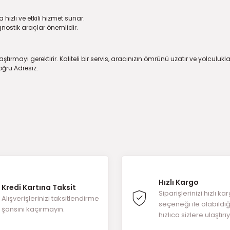
hızlı ve etkili hizmet sunar.
nostik araçlar önemlidir.
ırmayı gerektirir. Kaliteli bir servis, aracınızın ömrünü uzatır ve yolculukl
oğru Adresiz.
Hızlı Kargo
Kredi Kartına Taksit
Siparişlerinizi hızlı ka
Alışverişlerinizi taksitlendirme
seçeneği ile olabildi
şansını kaçırmayın.
hızlıca sizlere ulaştırı