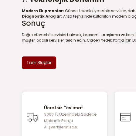
Modern Ekipmanlar:
Güncel teknolojiye sahip servisler, daha 
Diagnostik Araçlar:
Arıza teşhisinde kullanılan modern diag
Sonuç
Doğru otomobil servisini bulmak, kapsamlı araştırma ve karşılaşt
müşteri odaklı servisleri tercih edin.
Citroen Yedek Parça
İçin D
Tüm Bloglar
Ücretsiz Teslimat
3000 TL Üzerindeki Sadece
Mekanik Parça
Alışverişlerinizde.