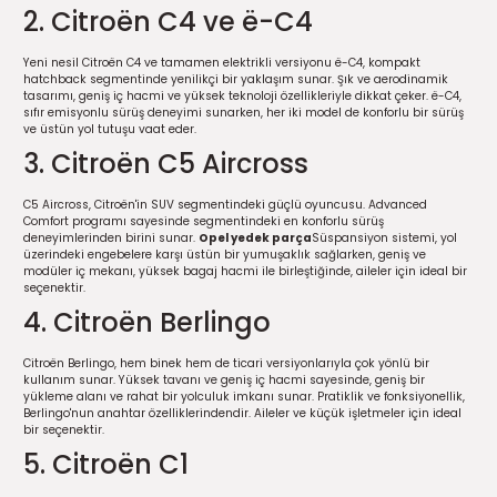
2. Citroën C4 ve ë-C4
5)
25)
Triger Seti ve Devirdaim
Triger Seti ve Devirdaim
Tekerlek ve Kriko Grubu
Triger Setleri ve Devirdaim
Triger Seti ve Devirdaim
Triger Seti ve Devirdaim
Triger Seti ve Devirdaim
Triger Seti ve Devirdaim
Triger Seti ve Devirdaim
Yeni nesil Citroën C4 ve tamamen elektrikli versiyonu ë-C4, kompakt
2025)
04)
Triger Seti ve Devirdaim
hatchback segmentinde yenilikçi bir yaklaşım sunar. Şık ve aerodinamik
tasarımı, geniş iç hacmi ve yüksek teknoloji özellikleriyle dikkat çeker. ë-C4,
sıfır emisyonlu sürüş deneyimi sunarken, her iki model de konforlu bir sürüş
2025)
1)
ve üstün yol tutuşu vaat eder.
3. Citroën C5 Aircross
 Spacetourer
25)
C5 Aircross, Citroën'in SUV segmentindeki güçlü oyuncusu. Advanced
Comfort programı sayesinde segmentindeki en konforlu sürüş
017)
016)
deneyimlerinden birini sunar.
Opel yedek parça
Süspansiyon sistemi, yol
üzerindeki engebelere karşı üstün bir yumuşaklık sağlarken, geniş ve
modüler iç mekanı, yüksek bagaj hacmi ile birleştiğinde, aileler için ideal bir
seçenektir.
25)
4. Citroën Berlingo
03)
025)
Citroën Berlingo, hem binek hem de ticari versiyonlarıyla çok yönlü bir
kullanım sunar. Yüksek tavanı ve geniş iç hacmi sayesinde, geniş bir
yükleme alanı ve rahat bir yolculuk imkanı sunar. Pratiklik ve fonksiyonellik,
005)
)
Berlingo'nun anahtar özelliklerindendir. Aileler ve küçük işletmeler için ideal
bir seçenektir.
5)
5. Citroën C1