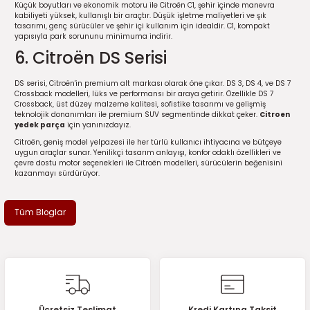
Küçük boyutları ve ekonomik motoru ile Citroën C1, şehir içinde manevra
2016)
kabiliyeti yüksek, kullanışlı bir araçtır. Düşük işletme maliyetleri ve şık
tasarımı, genç sürücüler ve şehir içi kullanım için idealdir. C1, kompakt
yapısıyla park sorununu minimuma indirir.
006)
6. Citroën DS Serisi
025)
DS serisi, Citroën'in premium alt markası olarak öne çıkar. DS 3, DS 4, ve DS 7
Crossback modelleri, lüks ve performansı bir araya getirir. Özellikle DS 7
Crossback, üst düzey malzeme kalitesi, sofistike tasarımı ve gelişmiş
teknolojik donanımları ile premium SUV segmentinde dikkat çeker.
Citroen
yedek parça
için yanınızdayız.
2008)
Citroën, geniş model yelpazesi ile her türlü kullanıcı ihtiyacına ve bütçeye
uygun araçlar sunar. Yenilikçi tasarım anlayışı, konfor odaklı özellikleri ve
çevre dostu motor seçenekleri ile Citroën modelleri, sürücülerin beğenisini
kazanmayı sürdürüyor.
2025)
 (2008-2025)
Tüm Bloglar
5)
025)