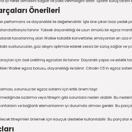
iyi nefes almasını sağlar ve yakıt verimliliğini artırır. Sportif sürüş tarzın
arçaları Önerileri
ı performans ve dayanıklılık ile değerlendirilir. İşte öne çıkan bazı yedek p
tandartlarıyla tanınır. Yüksek dayanıklılığı ile uzun ömürlü bir egzoz mani
 olarak tasarlanmış olan Walker katalitik konvertörler, emisyonları en aza i
susturucuları, gaz akışını optimize ederek sessiz bir sürüş sağlar ve yakıt ve
ları için özel üretilmiş egzozları ile tanınır. Dayanıklı yapısı ve estetik tasa
tilen Walker egzoz borusu, dayanıklılığı ile bilinir. Citroën C5’in egzoz 
ası, sorunsuz bir egzoz sistemi için kritik önem taşır:
lmediğinde sızdırma veya titreşim gibi sorunlara neden olabilir. Bu neden
ntaların ve bağlantı elemanlarının iyi durumda olması gerekir. Bu parçal
ecek titreşimleri önlemek için kauçuk destekler kullanılabilir. Bu parçalar
ları