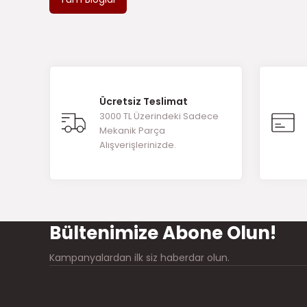
Ücretsiz Teslimat
3000 TL Üzerindeki Sadece
Mekanik Parça
Alışverişlerinizde.
Bültenimize Abone Olun!
Kampanyalardan ilk siz haberdar olun.