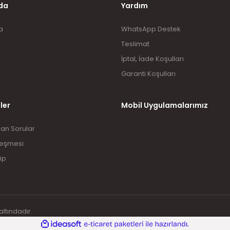
da
Yardım
a
WhatsApp Destek
Teslimat
İptal, İade Koşulları
Garanti Koşulları
ler
Mobil Uygulamalarımız
lan Sorular
leşmesi
ip
altındadır.
ile
ideasoft
e-