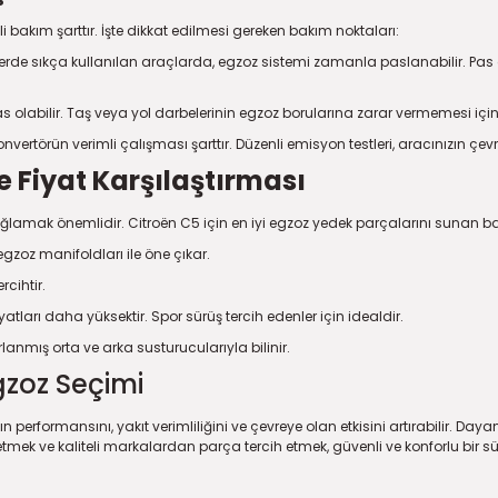
 bakım şarttır. İşte dikkat edilmesi gereken bakım noktaları:
lgelerde sıkça kullanılan araçlarda, egzoz sistemi zamanla paslanabilir. 
s olabilir. Taş veya yol darbelerinin egzoz borularına zarar vermemesi için 
onvertörün verimli çalışması şarttır. Düzenli emisyon testleri, aracınızın ç
e Fiyat Karşılaştırması
sağlamak önemlidir. Citroën C5 için en iyi egzoz yedek parçalarını sunan ba
 egzoz manifoldları ile öne çıkar.
rcihtir.
tları daha yüksektir. Spor sürüş tercih edenler için idealdir.
lanmış orta ve arka susturucularıyla bilinir.
gzoz Seçimi
performansını, yakıt verimliliğini ve çevreye olan etkisini artırabilir. Day
etmek ve kaliteli markalardan parça tercih etmek, güvenli ve konforlu bir sü