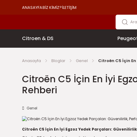
ANASAYFA
BİZ KİMİZ?
İLETİŞİM
Citroen & DS
Peugeo
Anasayfa
Bloglar
Genel
Citroën C5 İçin En
Citroën C5 İçin En İyi Eg
Rehberi
Genel
Citroën C5 İçin En İyi Egzoz Yedek Parçaları: Güvenilir