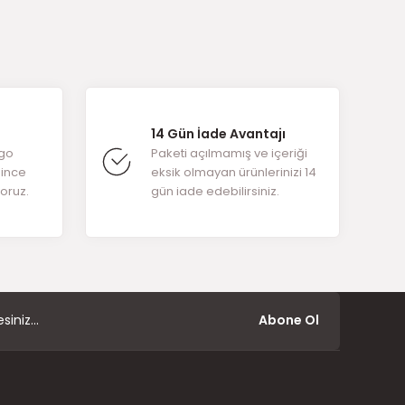
14 Gün İade Avantajı
rgo
Paketi açılmamış ve içeriği
ğince
eksik olmayan ürünlerinizi 14
yoruz.
gün iade edebilirsiniz.
Abone Ol