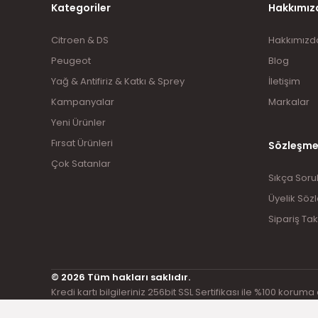
Kategoriler
Hakkımız
Citroen & DS
Hakkımızd
Peugeot
Blog
Yağ & Antifiriz & Katkı & Sprey
İletişim
Kampanyalar
Markalar
Yeni Ürünler
Fırsat Ürünleri
Sözleşme
Çok Satanlar
Sıkça Soru
Üyelik Söz
Sipariş Tak
© 2026 Tüm hakları saklıdır.
Kredi kartı bilgileriniz 256bit SSL Sertifikası ile %100 koruma 