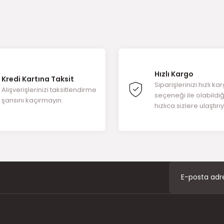
Hızlı Kargo
Kredi Kartına Taksit
Siparişlerinizi hızlı ka
Alışverişlerinizi taksitlendirme
seçeneği ile olabildi
şansını kaçırmayın.
hızlıca sizlere ulaştırı