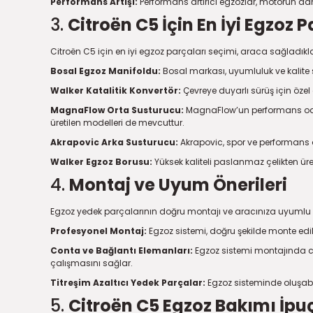
Performans Artışı:
Performans artırıcı egzozlar, motorun daha 
3.
Citroën C5 İçin En İyi Egzoz P
Citroën C5 için en iyi egzoz parçaları seçimi, araca sağladıklar
Bosal Egzoz Manifoldu:
Bosal markası, uyumluluk ve kalite s
Walker Katalitik Konvertör:
Çevreye duyarlı sürüş için özel
MagnaFlow Orta Susturucu:
MagnaFlow’un performans odaklı 
üretilen modelleri de mevcuttur.
Akrapovic Arka Susturucu:
Akrapovic, spor ve performans araç
Walker Egzoz Borusu:
Yüksek kaliteli paslanmaz çelikten üre
4.
Montaj ve Uyum Önerileri
Egzoz yedek parçalarının doğru montajı ve aracınıza uyumlu olm
Profesyonel Montaj:
Egzoz sistemi, doğru şekilde monte edi
Conta ve Bağlantı Elemanları:
Egzoz sistemi montajında co
çalışmasını sağlar.
Titreşim Azaltıcı Yedek Parçalar:
Egzoz sisteminde oluşabil
5.
Citroën C5 Egzoz Bakımı İpuç