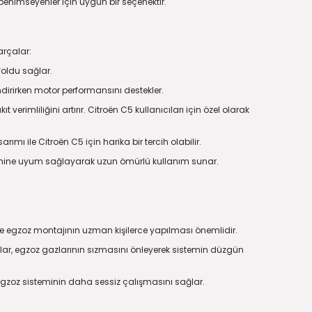
ı benimseyenler için uygun bir seçenektir.
arçalar:
foldu sağlar.
ndirirken motor performansını destekler.
rimliliğini artırır. Citroën C5 kullanıcıları için özel olarak
rımı ile Citroën C5 için harika bir tercih olabilir.
sistemine uyum sağlayarak uzun ömürlü kullanım sunar.
le egzoz montajının uzman kişilerce yapılması önemlidir.
ar, egzoz gazlarının sızmasını önleyerek sistemin düzgün
 egzoz sisteminin daha sessiz çalışmasını sağlar.