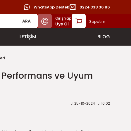
WhatsApp Destek
0224 338 36 86
Giriş Yap
ARA
Sepetim
Üye Ol
İLETİŞİM
BLOG
eri
ik, Performans ve Uyum
25-10-2024
10:02