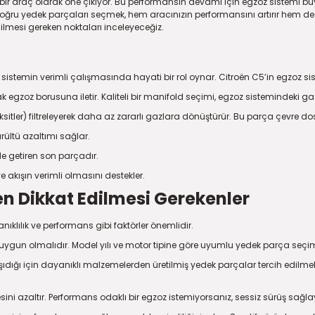
ir araç olarak öne çıkıyor. Bu performansın devamı için egzoz sistemi büy
ğru yedek parçaları seçmek, hem aracınızın performansını artırır hem de ya
lmesi gereken noktaları inceleyeceğiz.
 sistemin verimli çalışmasında hayati bir rol oynar. Citroën C5’in egzoz s
egzoz borusuna iletir. Kaliteli bir manifold seçimi, egzoz sistemindeki gaz ak
sitler) filtreleyerek daha az zararlı gazlara dönüştürür. Bu parça çevre do
rültü azaltımı sağlar.
le getiren son parçadır.
 akışın verimli olmasını destekler.
n Dikkat Edilmesi Gerekenler
klılık ve performans gibi faktörler önemlidir.
gun olmalıdır. Model yılı ve motor tipine göre uyumlu yedek parça seçim
taşıdığı için dayanıklı malzemelerden üretilmiş yedek parçalar tercih edil
ini azaltır. Performans odaklı bir egzoz istemiyorsanız, sessiz sürüş sağla