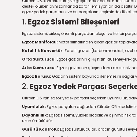
Citroën C5, konforlu sürüş ve güçlü motor performansı sunan b
destek olurken aynı zamanda zararlı emisyonları da azaltır. Do
egzoz yedek parçalarını ve bu parçaların seçiminde dikkat edi
1.
Egzoz Sistemi Bileşenleri
Egzoz sistemi, birkaç önemli parçadan oluşur ve her bir parça
Egzoz Manifoldu:
Motor silindirinden çıkan gazları toplayarak 
Katalitik Konvertör:
Zararlı gazları (karbonmonoksit, azot ok
Orta Susturucu:
Egzoz gazlarının çıkış hızını düzenleyerek gü
Arka Susturucu:
Egzoz gazlarının çıkışını daha da sessiz ha
Egzoz Borusu:
Gazların sistem boyunca ilerlemesini sağlar ve
2.
Egzoz Yedek Parçası Seçerke
Citroën C5 için egzoz yedek parçası seçerken uyumluluk, dayanı
Uyumluluk:
Egzoz parçaları doğrudan Citroën C5 modeline uy
Dayanıklılık:
Egzoz sistemi, yüksek sıcaklık ve aşınma riski 
uzun ömürlüdür.
Gürültü Kontrolü:
Egzoz susturucuları, aracın gürültü seviyes