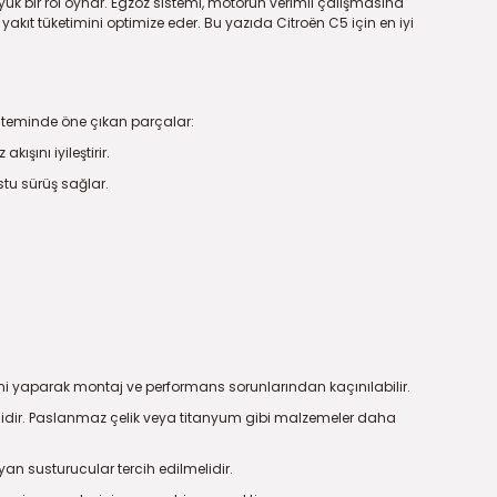
ük bir rol oynar. Egzoz sistemi, motorun verimli çalışmasına
kıt tüketimini optimize eder. Bu yazıda Citroën C5 için en iyi
isteminde öne çıkan parçalar:
ışını iyileştirir.
stu sürüş sağlar.
i yaparak montaj ve performans sorunlarından kaçınılabilir.
melidir. Paslanmaz çelik veya titanyum gibi malzemeler daha
yan susturucular tercih edilmelidir.