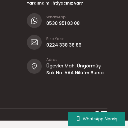
Yardıma mı İhtiyacınız var?
WhatsApp
0530 951 83 08
Bize Yazın
0224 338 36 86
Adres
Üçevler Mah. Üngörmüş
Sok No: 5AA Nilüfer Bursa
WhatsApp Sipariş