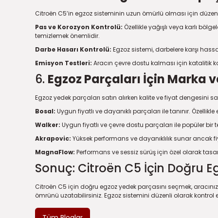
Citroën C5’in egzoz sisteminin uzun ömürlü olması için düzenli
Pas ve Korozyon Kontrolü:
Özellikle yağışlı veya karlı bö
temizlemek önemlidir.
Darbe Hasarı Kontrolü:
Egzoz sistemi, darbelere karşı hassa
Emisyon Testleri:
Aracın çevre dostu kalması için katalitik k
6.
Egzoz Parçaları İçin Marka v
Egzoz yedek parçaları satın alırken kalite ve fiyat dengesini 
Bosal:
Uygun fiyatlı ve dayanıklı parçaları ile tanınır. Özellikle
Walker:
Uygun fiyatlı ve çevre dostu parçaları ile popüler bir te
Akrapovic:
Yüksek performans ve dayanıklılık sunar ancak fiya
MagnaFlow:
Performans ve sessiz sürüş için özel olarak tasar
Sonuç: Citroën C5 İçin Doğru E
Citroën C5 için doğru egzoz yedek parçasını seçmek, aracınızın 
ömrünü uzatabilirsiniz. Egzoz sistemini düzenli olarak kontrol 
Tüm Bloglar