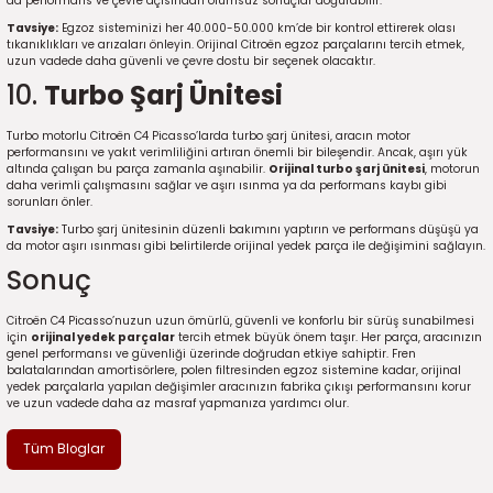
da performans ve çevre açısından olumsuz sonuçlar doğurabilir.
Tavsiye:
Egzoz sisteminizi her 40.000-50.000 km’de bir kontrol ettirerek olası
tıkanıklıkları ve arızaları önleyin. Orijinal Citroën egzoz parçalarını tercih etmek,
uzun vadede daha güvenli ve çevre dostu bir seçenek olacaktır.
10.
Turbo Şarj Ünitesi
Turbo motorlu Citroën C4 Picasso’larda turbo şarj ünitesi, aracın motor
performansını ve yakıt verimliliğini artıran önemli bir bileşendir. Ancak, aşırı yük
altında çalışan bu parça zamanla aşınabilir.
Orijinal turbo şarj ünitesi
, motorun
daha verimli çalışmasını sağlar ve aşırı ısınma ya da performans kaybı gibi
sorunları önler.
Tavsiye:
Turbo şarj ünitesinin düzenli bakımını yaptırın ve performans düşüşü ya
da motor aşırı ısınması gibi belirtilerde orijinal yedek parça ile değişimini sağlayın.
Sonuç
Citroën C4 Picasso’nuzun uzun ömürlü, güvenli ve konforlu bir sürüş sunabilmesi
için
orijinal yedek parçalar
tercih etmek büyük önem taşır. Her parça, aracınızın
genel performansı ve güvenliği üzerinde doğrudan etkiye sahiptir. Fren
balatalarından amortisörlere, polen filtresinden egzoz sistemine kadar, orijinal
yedek parçalarla yapılan değişimler aracınızın fabrika çıkışı performansını korur
ve uzun vadede daha az masraf yapmanıza yardımcı olur.
Tüm Bloglar