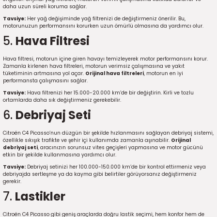
2016)
daha uzun süreli koruma sağlar.
Tavsiye:
Her yağ değişiminde yağ filtrenizi de değiştirmeniz önerilir. Bu,
motorunuzun performansını korurken uzun ömürlü olmasına da yardımcı olur.
006)
5.
Hava Filtresi
025)
Hava filtresi, motorun içine giren havayı temizleyerek motor performansını korur.
Zamanla kirlenen hava filtreleri, motorun verimsiz çalışmasına ve yakıt
tüketiminin artmasına yol açar.
Orijinal hava filtreleri
, motorun en iyi
performansta çalışmasını sağlar.
Tavsiye:
Hava filtrenizi her 15.000-20.000 km’de bir değiştirin. Kirli ve tozlu
2008)
ortamlarda daha sık değiştirmeniz gerekebilir.
6.
Debriyaj Seti
2025)
Citroën C4 Picasso’nun düzgün bir şekilde hızlanmasını sağlayan debriyaj sistemi,
özellikle sıkışık trafikte ve şehir içi kullanımda zamanla aşınabilir.
Orijinal
 (2008-2025)
debriyaj seti
, aracınızın sorunsuz vites geçişleri yapmasına ve motor gücünü
etkin bir şekilde kullanmasına yardımcı olur.
Tavsiye:
Debriyaj setinizi her 100.000-150.000 km’de bir kontrol ettirmeniz veya
5)
debriyajda sertleşme ya da kayma gibi belirtiler görüyorsanız değiştirmeniz
gerekir.
7.
Lastikler
025)
Citroën C4 Picasso gibi geniş araçlarda doğru lastik seçimi, hem konfor hem de