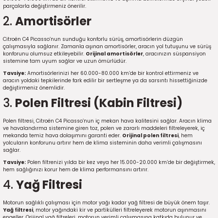
parçalarla değiştirmeniz önerilir.
5)
25)
Triger Seti ve Devirdaim
Triger Seti ve Devirdaim
Tekerlek ve Kriko Grubu
Triger Setleri ve Devirdaim
Triger Seti ve Devirdaim
Triger Seti ve Devirdaim
Triger Seti ve Devirdaim
Triger Seti ve Devirdaim
Triger Seti ve Devirdaim
2.
Amortisörler
2025)
04)
Triger Seti ve Devirdaim
Citroën C4 Picasso’nun sunduğu konforlu sürüş, amortisörlerin düzgün
çalışmasıyla sağlanır. Zamanla aşınan amortisörler, aracın yol tutuşunu ve sürüş
konforunu olumsuz etkileyebilir.
Orijinal amortisörler
, aracınızın süspansiyon
2025)
1)
sistemine tam uyum sağlar ve uzun ömürlüdür.
Tavsiye:
Amortisörlerinizi her 60.000-80.000 km’de bir kontrol ettirmeniz ve
 Spacetourer
25)
aracın yoldaki tepkilerinde fark edilir bir sertleşme ya da sarsıntı hissettiğinizde
değiştirmeniz önemlidir.
3.
Polen Filtresi (Kabin Filtresi)
017)
016)
Polen filtresi, Citroën C4 Picasso’nun iç mekan hava kalitesini sağlar. Aracın klima
25)
ve havalandırma sistemine giren toz, polen ve zararlı maddeleri filtreleyerek, iç
mekanda temiz hava dolaşımını garanti eder.
Orijinal polen filtresi
, hem
yolcuların konforunu artırır hem de klima sisteminin daha verimli çalışmasını
sağlar.
03)
025)
Tavsiye:
Polen filtrenizi yılda bir kez veya her 15.000-20.000 km’de bir değiştirmek,
hem sağlığınızı korur hem de klima performansını artırır.
005)
)
4.
Yağ Filtresi
5)
Motorun sağlıklı çalışması için motor yağı kadar yağ filtresi de büyük önem taşır.
Yağ filtresi
, motor yağındaki kir ve partikülleri filtreleyerek motorun aşınmasını
engeller. Orijinal yağ filtreleri, motorun verimli çalışmasına katkıda bulunur ve