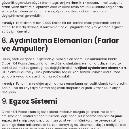
7-2025)
güvenlik açısından büyük önem taşır.
Orijinal lastikler
, aracınızın yol tutuşunu
artırır, yakıt tüketimini optimize eder ve daha uzun ömürlü kullanım sağlar. Yan
sanayi lastiklerin performansı ise çoğunlukla düşük olabilir ve sık sık
değiştirilmeleri gerekebilir.
Tavsiye:
Lastiklerinizi her 10.000 km’de bir rot-balans ayarı yaptırarak kontrol
ettirin. Lastik diş derinliği 3 mm’nin altına düştüğünde değişim yapmanız güvenli
sürüş için önemlidir.
8.
Aydınlatma Elemanları (Farlar
ve Ampuller)
Farlar, özellikle gece sürüşlerinde güvenliğin en önemli unsurlarından biridir.
Citroën C4 Picasso’nuzun farları ve diğer aydınlatma elemanları, düzenli olarak
kontrol edilmeli ve gerektiğinde değiştirilmelidir.
Orijinal aydınlatma elemanları
,
uzun ömürlüdür ve yüksek performans sağlar. Yan sanayi ürünler kısa sürede
yanabilir ve daha az aydınlatma sağlayabilir.
Tavsiye:
Farlarınızı ve diğer aydınlatma elemanlarını periyodik olarak kontrol edin.
Sorunlu ya da zayıf aydınlatma sağlayan ampulleri orijinal Citroën ürünleriyle
değiştirin.
9.
Egzoz Sistemi
Citroën C4 Picasso’nun egzoz sistemi, motorun düzgün çalışması ve zararlı
emisyonların kontrol altında tutulması açısından kritik öneme sahiptir.
Orijinal
egzoz sistemi parçaları
, aracınızın yakıt verimliliğini korur ve çevreye salınan
zararlı gazların miktarını azaltır. Yan sanayi egzoz sistemleri, düşük maliyetli olsa