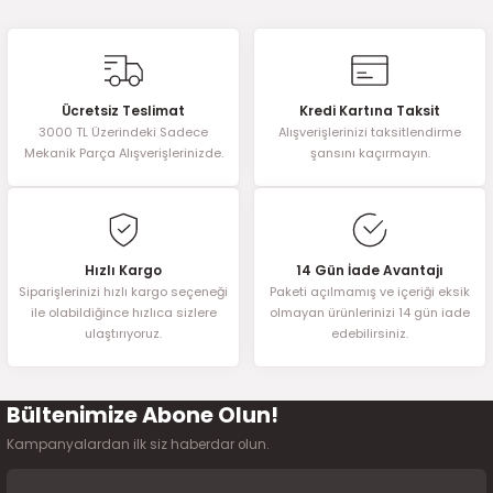
Ücretsiz Teslimat
Kredi Kartına Taksit
3000 TL Üzerindeki Sadece
Alışverişlerinizi taksitlendirme
Mekanik Parça Alışverişlerinizde.
şansını kaçırmayın.
Hızlı Kargo
14 Gün İade Avantajı
Siparişlerinizi hızlı kargo seçeneği
Paketi açılmamış ve içeriği eksik
ile olabildiğince hızlıca sizlere
olmayan ürünlerinizi 14 gün iade
ulaştırıyoruz.
edebilirsiniz.
Bültenimize Abone Olun!
Kampanyalardan ilk siz haberdar olun.