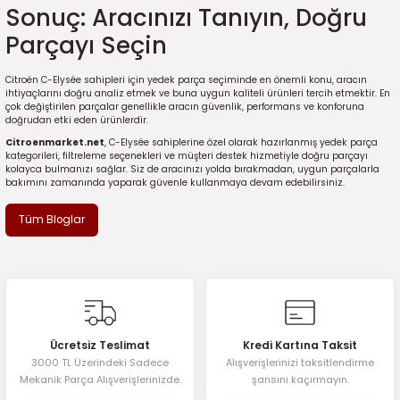
Sonuç: Aracınızı Tanıyın, Doğru
Parçayı Seçin
Citroën C-Elysée sahipleri için yedek parça seçiminde en önemli konu, aracın
ihtiyaçlarını doğru analiz etmek ve buna uygun kaliteli ürünleri tercih etmektir. En
çok değiştirilen parçalar genellikle aracın güvenlik, performans ve konforuna
doğrudan etki eden ürünlerdir.
Citroenmarket.net
, C-Elysée sahiplerine özel olarak hazırlanmış yedek parça
kategorileri, filtreleme seçenekleri ve müşteri destek hizmetiyle doğru parçayı
kolayca bulmanızı sağlar. Siz de aracınızı yolda bırakmadan, uygun parçalarla
bakımını zamanında yaparak güvenle kullanmaya devam edebilirsiniz.
Tüm Bloglar
Ücretsiz Teslimat
Kredi Kartına Taksit
3000 TL Üzerindeki Sadece
Alışverişlerinizi taksitlendirme
Mekanik Parça Alışverişlerinizde.
şansını kaçırmayın.