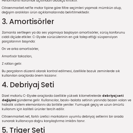
Performansı korumak açısından oldukça kritiktir.
5)
25)
Triger Seti ve Devirdaim
Triger Seti ve Devirdaim
Tekerlek ve Kriko Grubu
Triger Setleri ve Devirdaim
Triger Seti ve Devirdaim
Triger Seti ve Devirdaim
Triger Seti ve Devirdaim
Triger Seti ve Devirdaim
Triger Seti ve Devirdaim
Citroenmarket.net’te motor tipine göre filtre seçimleri yapmak mümkün olup,
değişim aralıkları ürün açıklamalarında belirtilmektedir.
3. Amortisörler
2025)
04)
Triger Seti ve Devirdaim
Zamanla sertleşen ya da ses yapmaya başlayan amortisörler, sürüş konforunu
2025)
1)
ciddi ölçüde etkiler. C-Elysée sürücülerinin en çok talep ettiği süspansiyon
parçalarının başında:
 Spacetourer
25)
Ön ve arka amortisörler,
Amortisör takozları,
017)
016)
Z rotları gelir.
Bu parçaların düzenli olarak kontrol edilmesi, özellikle bozuk zeminlerde sık
kullanılan araçlarda önem kazanır.
25)
4. Debriyaj Seti
03)
025)
Dizel motorlu C-Elysée araçlarda özellikle yüksek kilometrelerde
debriyaj seti
değişimi
gündeme gelir. Kullanıcılar, baskı-balata setinin yanında bazen volan ve
hidrolik sistem elemanlarını da birlikte yeniler. Yumuşak geçiş ve uzun ömürlü
005)
)
kullanım için kaliteli ürünler tercih edilir.
Citroenmarket.net, farklı üretici markaların uyumlu debriyaj setlerini bir arada
sunarak kullanıcıya doğru karşılaştırma imkânı tanır.
5)
5. Triger Seti