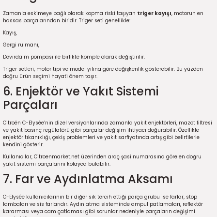
2016)
Zamanla eskimeye bağlı olarak kopma riski taşıyan
triger kayışı
, motorun en
hassas parçalarından biridir. Triger seti genellikle:
006)
Kayış,
Gergi rulmanı,
025)
Devirdaim pompası ile birlikte komple olarak değiştirilir.
Triger setleri, motor tipi ve model yılına göre değişkenlik gösterebilir. Bu yüzden
doğru ürün seçimi hayati önem taşır.
6. Enjektör ve Yakıt Sistemi
2008)
Parçaları
Citroën C-Elysée’nin dizel versiyonlarında zamanla yakıt enjektörleri, mazot filtresi
2025)
ve yakıt basınç regülatörü gibi parçalar değişim ihtiyacı doğurabilir. Özellikle
enjektör tıkanıklığı, çekiş problemleri ve yakıt sarfiyatında artış gibi belirtilerle
kendini gösterir.
 (2008-2025)
Kullanıcılar, Citroenmarket.net üzerinden araç şasi numarasına göre en doğru
yakıt sistemi parçalarını kolayca bulabilir.
5)
7. Far ve Aydınlatma Aksamı
025)
C-Elysée kullanıcılarının bir diğer sık tercih ettiği parça grubu ise farlar, stop
lambaları ve sis farlarıdır. Aydınlatma sisteminde ampul patlamaları, reflektör
kararması veya cam çatlaması gibi sorunlar nedeniyle parçaların değişimi