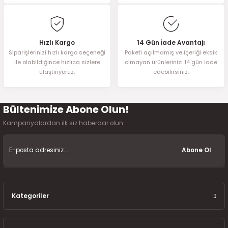
Hızlı Kargo
14 Gün İade Avantajı
Siparişlerinizi hızlı kargo seçeneği
Paketi açılmamış ve içeriği eksik
ile olabildiğince hızlıca sizlere
olmayan ürünlerinizi 14 gün iade
ulaştırıyoruz.
edebilirsiniz.
Bültenimize Abone Olun!
Kampanyalardan ilk siz haberdar olun.
Abone Ol
Kategoriler