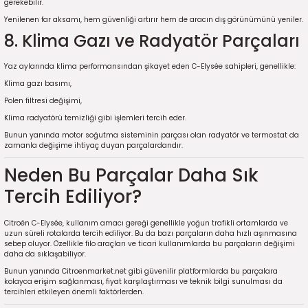
7-2025)
gerekebilir.
Yenilenen far aksamı, hem güvenliği artırır hem de aracın dış görünümünü yeniler.
8. Klima Gazı ve Radyatör Parçaları
Yaz aylarında klima performansından şikayet eden C-Elysée sahipleri, genellikle:
Klima gazı basımı,
Polen filtresi değişimi,
Klima radyatörü temizliği gibi işlemleri tercih eder.
Bunun yanında motor soğutma sisteminin parçası olan radyatör ve termostat da
zamanla değişime ihtiyaç duyan parçalardandır.
Neden Bu Parçalar Daha Sık
Tercih Ediliyor?
Citroën C-Elysée, kullanım amacı gereği genellikle yoğun trafikli ortamlarda ve
uzun süreli rotalarda tercih ediliyor. Bu da bazı parçaların daha hızlı aşınmasına
sebep oluyor. Özellikle filo araçları ve ticari kullanımlarda bu parçaların değişimi
daha da sıklaşabiliyor.
Bunun yanında Citroenmarket.net gibi güvenilir platformlarda bu parçalara
kolayca erişim sağlanması, fiyat karşılaştırması ve teknik bilgi sunulması da
tercihleri etkileyen önemli faktörlerden.